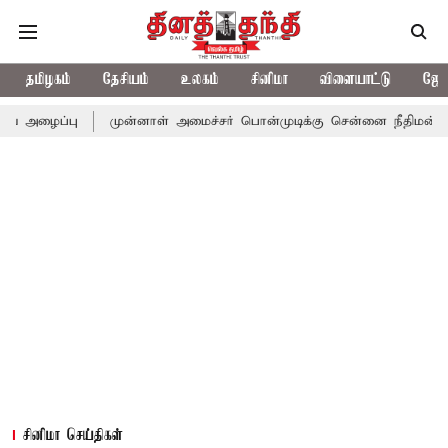
தமிழகம்
தேசியம்
உலகம்
சினிமா
விளையாட்டு
ஜோத
முன்னாள் அமைச்சர் பொன்முடிக்கு சென்னை நீதிமன்றம் பிடிவாராண்
சினிமா செய்திகள்