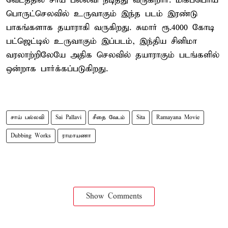
வேடத்தில் சாய் பல்லவி நடித்து வருகிறார். மிகப்பெரிய
பொருட்செலவில் உருவாகும் இந்த படம் இரண்டு
பாகங்களாக தயாராகி வருகிறது. சுமார் ரூ.4000 கோடி
பட்ஜெட்டில் உருவாகும் இப்படம், இந்திய சினிமா
வரலாற்றிலேயே அதிக செலவில் தயாராகும் படங்களில்
ஒன்றாக பார்க்கப்படுகிறது.
சாய் பல்லவி
Sai Pallavi
சீதை வேடம்
Sita
Ramayana Movie
Dubbing Works
ராமாயணா
Show Comments