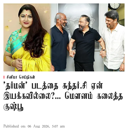
சினிமா செய்திகள்
'தர்மன்' படத்தை சுந்தர்.சி ஏன்
இயக்கவில்லை?... மௌனம் கலைத்த
குஷ்பூ
Published on
:
06 Aug 2026, 5:07 am