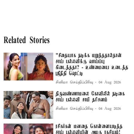
Related Stories
"சீதையாக நடிக்க மறுத்ததால்தான்
சாய் பல்லவிக்கு வாய்ப்பு
கிடைத்ததா? - உண்மையை உடைத்த
ஸ்ரீநிதி ஷெட்டி
சினிமா செய்திப்பிரிவு
04 Aug 2026
திருவண்ணாமலை கோவிலில் நடிகை
சாய் பல்லவி சாமி தரிசனம்
சினிமா செய்திப்பிரிவு
04 Aug 2026
ரசிகர்கள் மனதை கொள்ளையடித்த
சாய் பல்லவியின் அழகு ரகசியம்!