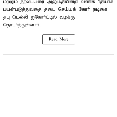
மற்றும் நற்பெயரை அனுமதியின்றி வணிக ரீதியாக
பயன்படுத்துவதை தடை செய்யக் கோரி நடிகை
தபு டெல்லி ஐகோர்ட்டில் வழக்கு
தொடர்ந்துள்ளார்.
Read More