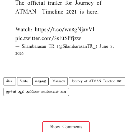
The official trailer for Journey of
ATMAN – Timeline 2021 is here.
Watch:
https://t.co/wn8gNjavVI
pic.twitter.com/3sEtSPfjzw
— Silambarasan TR (@SilambarasanTR_)
June 3,
2026
சிம்பு
Simbu
மாநாடு
Maanadu
Journey of ATMAN Timeline 2021
ஜார்னி ஆப் அட்மேன் டைம்லைன் 2021
Show Comments