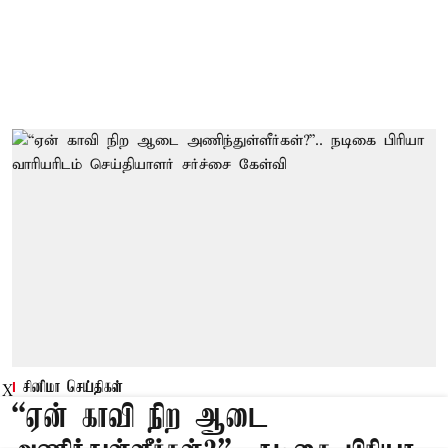
சினிமா செய்திகள்
X
“ஏன் காவி நிற ஆடை