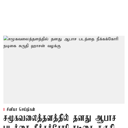
சினிமா செய்திகள்
சமூகவலைத்தளத்தில் தனது ஆபாச