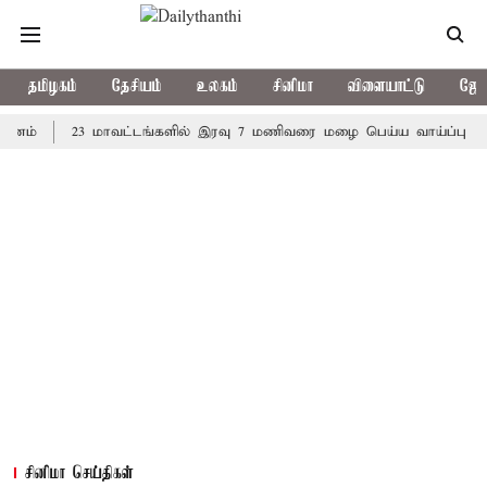
தமிழகம்
தேசியம்
உலகம்
சினிமா
விளையாட்டு
ஜோத
23 மாவட்டங்களில் இரவு 7 மணிவரை மழை பெய்ய வாய்ப்பு
கொரி
சினிமா செய்திகள்