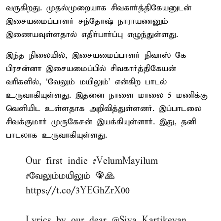
வருகிறது. முதல்முறையாக சிவகார்த்திகேயனுடன்
இசையமைப்பாளர் சந்தோஷ் நாராயணனும்
இணையவுள்ளதால் எதிர்பார்ப்பு எழுந்துள்ளது.
இந்த நிலையில், இசையமைப்பாளர் நிவாஸ் கே
பிரசன்னா இசையமைப்பில் சிவகார்த்திகேயன்
வரிகளில், ‘வேலும் மயிலும்’ என்கிற பாடல்
உருவாகியுள்ளது. இதனை நாளை மாலை 5 மணிக்கு
வெளியிட உள்ளதாக அறிவித்துள்ளனர். இப்பாடலை
சிவக்குமார் முருகேசன் இயக்கியுள்ளார். இது, தனி
பாடலாக உருவாகியுள்ளது.
Our first indie
#VelumMayilum
#வேலும்மயிலும்
🦚🙏
https://t.co/3YEGhZrX00
Lyrics by our dear
@Siva_Kartikeyan