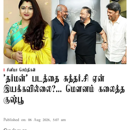
சினிமா செய்திகள்
'தர்மன்' படத்தை சுந்தர்.சி ஏன்
இயக்கவில்லை?... மௌனம் கலைத்த
குஷ்பூ
Published on
:
06 Aug 2026, 5:07 am