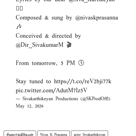
✍🏻
Composed & sung by
@nivaskprasanna
🎶
Conceived & directed by
@Dir_SivakumarM
🎬
From tomorrow, 5 PM 🕔
Stay tuned to
https://t.co/reV2bji77k
pic.twitter.com/AdutM7Iz5V
— Sivakarthikeyan Productions (@SKProdOffl)
May 12, 2026
சிவகார்த்திகேயன்
Nivas K Prasanna
actor Sivakarthikeyan