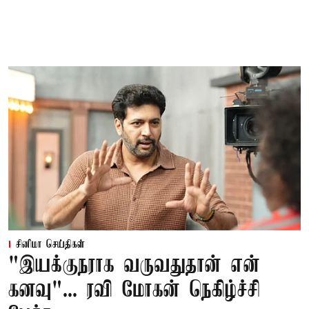
சினிமா செய்திகள்
"இயக்குநராக வருவதுதான் என்
கனவு"... ரவி மோகன் நெகிழ்ச்சி