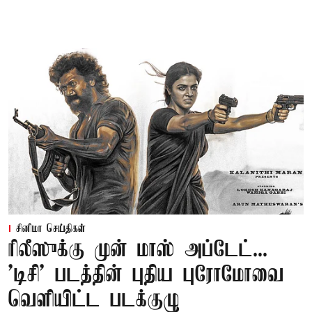
சினிமா செய்திகள்
ரிலீஸுக்கு முன் மாஸ் அப்டேட்...
'டிசி' படத்தின் புதிய புரோமோவை
வெளியிட்ட படக்குழு