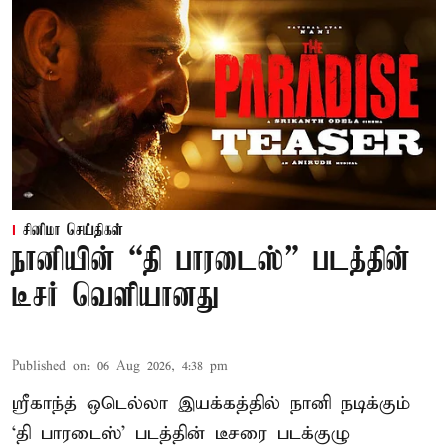
சினிமா செய்திகள்
நானியின் “தி பாரடைஸ்” படத்தின்
டீசர் வெளியானது
Published on
:
06 Aug 2026, 4:38 pm
ஸ்ரீகாந்த் ஒடெல்லா இயக்கத்தில் நானி நடிக்கும்
‘தி பாரடைஸ்’ படத்தின் டீசரை படக்குழு