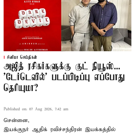
சினிமா செய்திகள்
அஜித் ரசிகர்களுக்கு குட் நியூஸ்...
'டேர்டெவில்' படப்பிடிப்பு எப்போது
தெரியுமா?
Published on
:
07 Aug 2026, 7:42 am
சென்னை,
இயக்குநர் ஆதிக் ரவிச்சந்திரன் இயக்கத்தில்