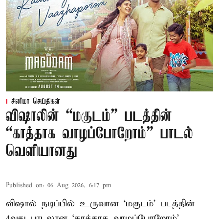
சினிமா செய்திகள்
விஷாலின் “மகுடம்” படத்தின்
“காத்தாக வாழப்போறோம்” பாடல்
வெளியானது
Published on
:
06 Aug 2026, 6:17 pm
விஷால் நடிப்பில் உருவான ‘மகுடம்’ படத்தின்
4வது பாடலான ‘காத்தாக வாழப்போறோம்’