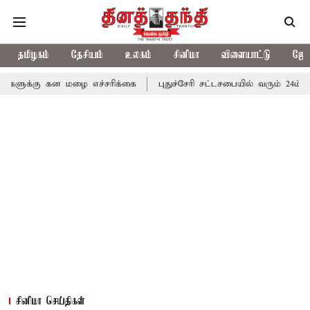
தமிழகம்
தேசியம்
உலகம்
சினிமா
விளையாட்டு
ஜோத
ன மழை எச்சரிக்கை
புதுச்சேரி சட்டசபையில் வரும் 24ம் தேதி பட்ஜெட்
சினிமா செய்திகள்