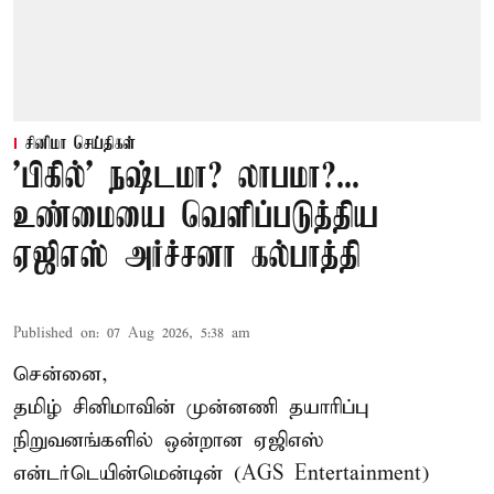
சினிமா செய்திகள்
'பிகில்' நஷ்டமா? லாபமா?...
உண்மையை வெளிப்படுத்திய
ஏஜிஎஸ் அர்ச்சனா கல்பாத்தி
Published on
:
07 Aug 2026, 5:38 am
சென்னை,
தமிழ் சினிமாவின் முன்னணி தயாரிப்பு
நிறுவனங்களில் ஒன்றான ஏஜிஎஸ்
என்டர்டெயின்மென்டின் (AGS Entertainment)