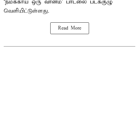
‘நமக்காய் ஒரு வானம்’ பாடலை படக்குழு
வெளியிட்டுள்ளது.
Read More