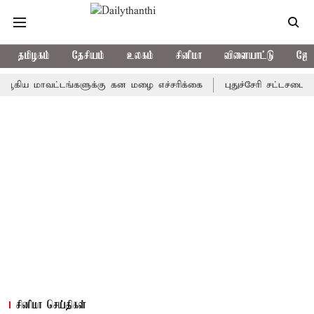
தமிழகம்
தேசியம்
உலகம்
சினிமா
விளையாட்டு
ஜோத
மாவட்டங்களுக்கு கன மழை எச்சரிக்கை
புதுச்சேரி சட்டசபையில் வரு
சினிமா செய்திகள்