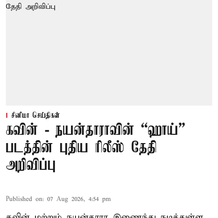
சினிமா செய்திகள்
கவின் - நயன்தாராவின் “ஹாய்”
படத்தின் புதிய ரிலீஸ் தேதி
அறிவிப்பு
Published on
:
07 Aug 2026, 4:54 pm
கவின் மற்றும் நயன்தாரா இணைந்து நடித்துள்ள