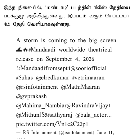
இந்த நிலையில், ‘மண்டாடி’ படத்தின் ரிலீஸ் தேதியை
படக்குழு அறிவித்துள்ளது. இப்படம் வரும் செப்டம்பர்
4ம் தேதி வெளியாகவுள்ளது.
A storm is coming to the big screen
🌊🔥
#Mandaadi
worldwide theatrical
release on September 4, 2026
!
#Mandaadifromsept4
@sooriofficial
#Suhas
@elredkumar
#vetrimaaran
@rsinfotainment
@MathiMaaran
@gvprakash
@Mahima_Nambiar
@RavindraVijay1
@MithunJS5
#sathyaraj
@bala_actor
…
pic.twitter.com/Vn1c2C22p1
— RS Infotainment (@rsinfotainment)
June 11,