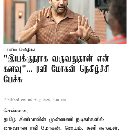
சினிமா செய்திகள்
"இயக்குநராக வருவதுதான் என்
கனவு"... ரவி மோகன் நெகிழ்ச்சி
பேச்சு
Published on
:
06 Aug 2026, 3:40 am
சென்னை,
தமிழ் சினிமாவின் முன்னணி நடிகர்களில்
ஒருவரான ரவி மோகன், ஜெயம், தனி ஒருவன்,