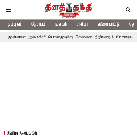
தமிழகம்
தேசியம்
உலகம்
சினிமா
விளையாட்டு
ஜோத
 அமைச்சர் பொன்முடிக்கு சென்னை நீதிமன்றம் பிடிவாராண்ட்
தொலைந
சினிமா செய்திகள்