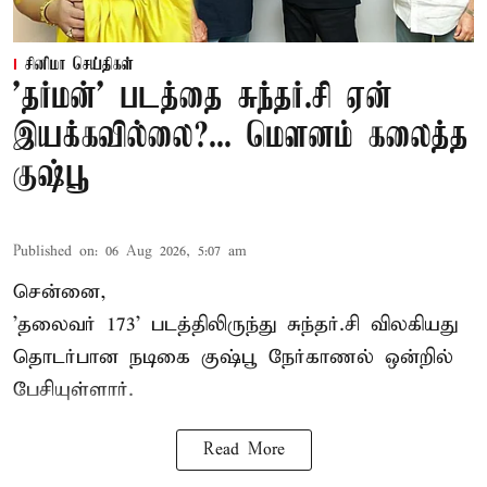
சினிமா செய்திகள்
'தர்மன்' படத்தை சுந்தர்.சி ஏன்
இயக்கவில்லை?... மௌனம் கலைத்த
குஷ்பூ
Published on
:
06 Aug 2026, 5:07 am
சென்னை,
'தலைவர் 173' படத்திலிருந்து சுந்தர்.சி விலகியது
தொடர்பான நடிகை குஷ்பூ நேர்காணல் ஒன்றில்
பேசியுள்ளார்.
Read More