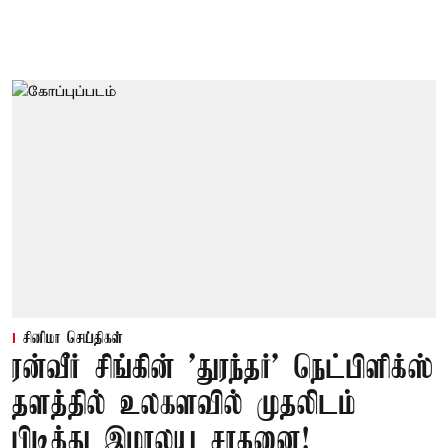
சினிமா செய்திகள்
ரன்வீர் சிங்கின் 'துரந்தர்' நெட்பிளிக்ஸ்
தளத்தில் உலகளவில் முதலிடம்
பிடித்து இமாலய சாதனை!