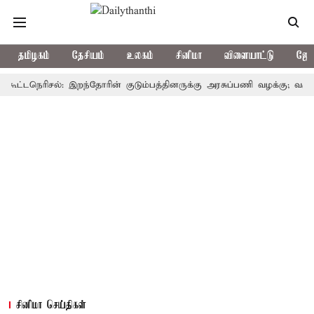
தமிழகம்
தேசியம்
உலகம்
சினிமா
விளையாட்டு
ஜோத
டநெரிசல்: இறந்தோரின் குடும்பத்தினருக்கு அரசுப்பணி வழக்கு; வரும் 14ம்தே
சினிமா செய்திகள்