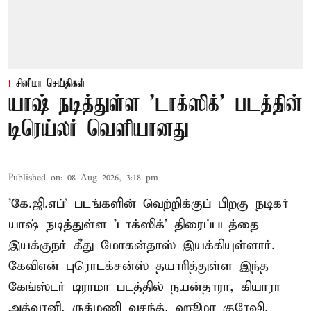
சினிமா செய்திகள்
யாஷ் நடித்துள்ள 'டாக்‌ஸிக்' படத்தின்
டிரெய்லர் வெளியானது
Published on
:
08 Aug 2026, 3:18 pm
'கே.ஜி.எப்' படங்களின் வெற்றிக்குப் பிறகு நடிகர்
யாஷ் நடித்துள்ள 'டாக்ஸிக்' திரைப்படத்தை
இயக்குநர் கீது மோகன்தாஸ் இயக்கியுள்ளார்.
கேவிஎன் புரொடக்சன்ஸ் தயாரித்துள்ள இந்த
கேங்ஸ்டர் டிராமா படத்தில் நயன்தாரா, கியாரா
அத்வானி, ருக்மணி வசந்த், ஹூமா குரேஷி,