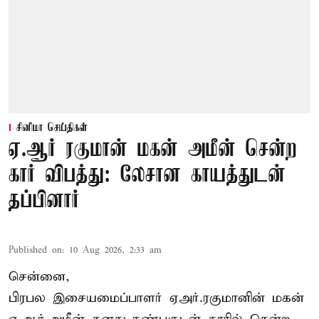
சினிமா செய்திகள்
ஏ.ஆர் ரகுமான் மகன் அமீன் சென்ற
கார் விபத்து: லேசான காயத்துடன்
தப்பினார்
Published on
:
10 Aug 2026, 2:33 am
சென்னை,
பிரபல இசையமைப்பாளர் ஏஅர்.ரகுமானின் மகன்