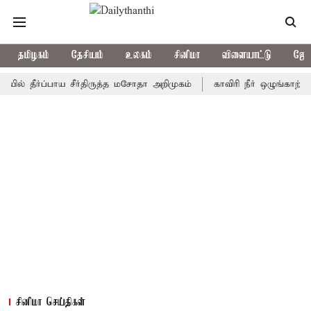
தமிழகம்
தேசியம்
உலகம்
சினிமா
விளையாட்டு
ஜோத
ீர்ப்பாய சீர்திருத்த மசோதா அறிமுகம்
காவிரி நீர் ஒழுங்காற்று குழு
சினிமா செய்திகள்