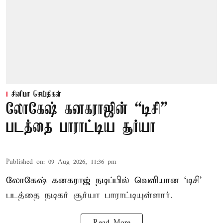
சினிமா செய்திகள்
லோகேஷ் கனகராஜின் “டிசி”
படத்தை பாராட்டிய சூர்யா
Published on
:
09 Aug 2026, 11:36 pm
லோகேஷ் கனகராஜ் நடிப்பில் வெளியான ‘டிசி’
படத்தை நடிகர் சூர்யா பாராட்டியுள்ளார்.
Read More