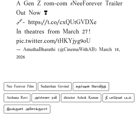
A Gen Z rom-com
#NeeForever
Trailer
Out Now ❣️
🔗-
https://t.co/cxQUtGVDXe
In theatres from March 27!
pic.twitter.com/tHKYjyg9oU
— AmuthaBharathi (@CinemaWithAB)
March 18,
2026
Nee Forever Film
Sudarshan Govind
சுதர்ஷன் கோவிந்த்
Archana Ravi
அர்ச்சனா ரவி
director Ashok Kumar
நீ பாரெவர் படம்
இயக்குனர் அசோக்குமார்