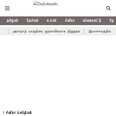
தமிழகம்
தேசியம்
உலகம்
சினிமா
விளையாட்டு
ஜோத
அமர்நாத் யாத்திரை தற்காலிகமாக நிறுத்தம்
இமாச்சலத்தில் பேருந்து
சினிமா செய்திகள்