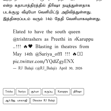
என்ற கதாபாத்திரத்தில் திரிஷா நடித்துள்ளதாக
படக்குழு வீடியோ வெளியிட்டு அறிவித்துள்ளது.
இத்திரைப்படம் வரும் 14ம் தேதி வெளியாகவுள்ளது.
Elated to have the south queen
@trishtrashers
as Preethi in
#Karuppu
..!!! 🔥🖤 Blasting in theatres from
May 14th
@Suriya_offl
!!! 🔥❤️‍🔥
pic.twitter.com/YQdlZgyENX
— RJ Balaji (@RJ_Balaji)
April 30, 2026
Trisha
Suriya
சூர்யா
கருப்பு
Karuppu
திரிஷா
ஆர்.ஜே. பாலாஜி
Director RJ Balaji