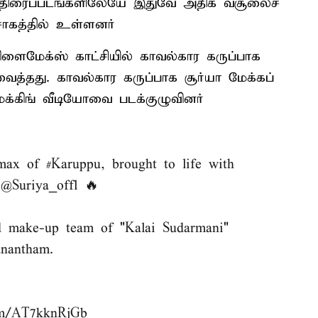
ன் திரைப்படங்களிலேயே இதுவே அதிக வசூலைச்
சாகத்தில் உள்ளனர்
 கிளைமேக்ஸ் காட்சியில் காவல்கார கருப்பாக
 வைத்தது. காவல்கார கருப்பாக சூர்யா மேக்கப்
மேக்கிங் வீடியோவை படக்குழுவினர்
limax of
#Karuppu
, brought to life with
E
@Suriya_offl
🔥
ed make-up team of "Kalai Sudarmani"
nantham.
com/AT7kknRjGb