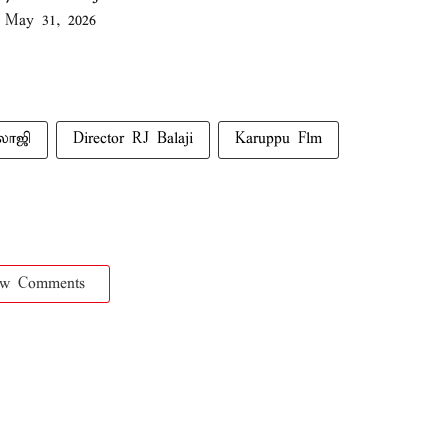
)
May 31, 2026
லாஜி
Director RJ Balaji
Karuppu Flm
ow Comments