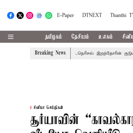
E-Paper
DTNEXT
Thanthi 
தமிழகம்
தேசியம்
உலகம்
சினி
Breaking News
்-அமைச்சர் விஜய்
கரூர் கூட்டநெரிசல்: இறந்தோரின் குடும்பத்த
சினிமா செய்திகள்
சூர்யாவின் “காவல்கார