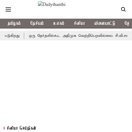
தமிழகம்
தேசியம்
உலகம்
சினிமா
விளையாட்டு
ஜோத
ிறது
ஒரு தேர்தலில்கூட அதிமுக வெற்றிபெறவில்லை: சி.வி.சண்முகம்
சினிமா செய்திகள்