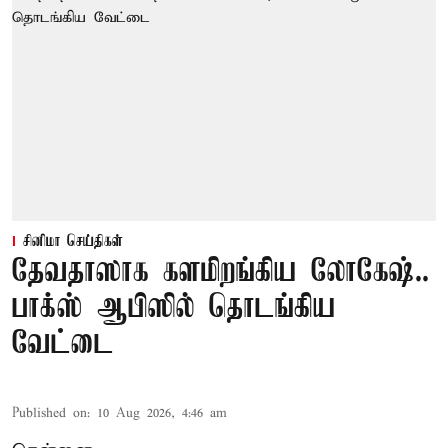
சினிமா செய்திகள்
தேவதாஸாக களமிறங்கிய லோகேஷ்..
பாக்ஸ் ஆபிஸில் தொடங்கிய
வேட்டை
Published on
:
10 Aug 2026, 4:46 am