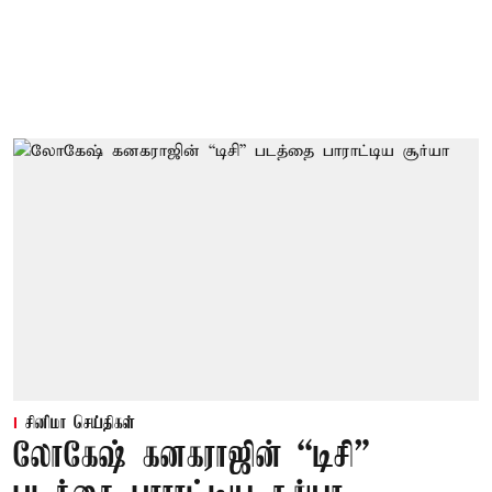
சினிமா செய்திகள்
லோகேஷ் கனகராஜின் “டிசி”