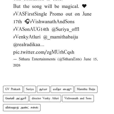
But the song will be magical. ❤️
#VASFirstSingle
Promo out on June
17th 🎧
#VishwanathAndSons
#VASonAUG14th
@Suriya_offl
#VenkyAtluri
@_mamithabaiju
@realradikaa
…
pic.twitter.com/zgMUrhCqsh
— Sithara Entertainments (@SitharaEnts)
June 15,
2026
GV Prakash
Suriya
சூர்யா
மமிதா பைஜு
Mamitha Baiju
வெங்கி அட்லூரி
director Venky Atluri
Vishwanath and Sons
விஸ்வநாத் அண்ட் சன்ஸ்