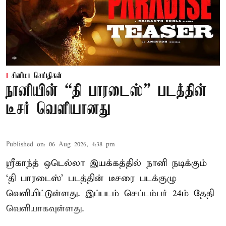
சினிமா செய்திகள்
நானியின் “தி பாரடைஸ்” படத்தின்
டீசர் வெளியானது
Published on
:
06 Aug 2026, 4:38 pm
ஸ்ரீகாந்த் ஒடெல்லா இயக்கத்தில் நானி நடிக்கும்
‘தி பாரடைஸ்’ படத்தின் டீசரை படக்குழு
வெளியிட்டுள்ளது. இப்படம் செப்டம்பர் 24ம் தேதி
வெளியாகவுள்ளது.