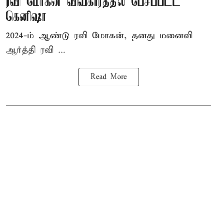
ரவி மோகன் விவகாரத்தில் பேசப்பட்ட
கெனிஷா
2024-ம் ஆண்டு ரவி மோகன், தனது மனைவி
ஆர்த்தி ரவி ...
Read More