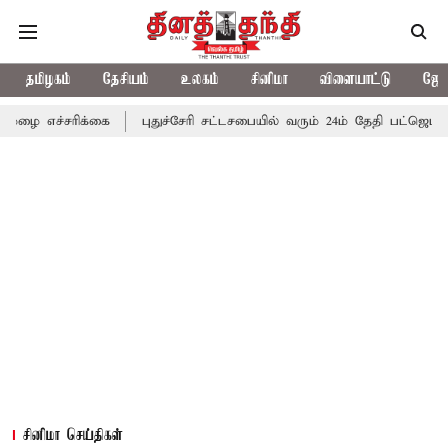
தமிழகம்
தேசியம்
உலகம்
சினிமா
விளையாட்டு
ஜோத
க்கை
புதுச்சேரி சட்டசபையில் வரும் 24ம் தேதி பட்ஜெட் தாக்கல் செய்
சினிமா செய்திகள்