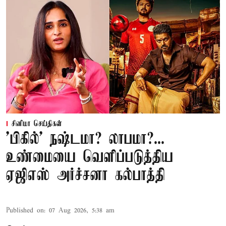
சினிமா செய்திகள்
'பிகில்' நஷ்டமா? லாபமா?...
உண்மையை வெளிப்படுத்திய
ஏஜிஎஸ் அர்ச்சனா கல்பாத்தி
Published on
:
07 Aug 2026, 5:38 am