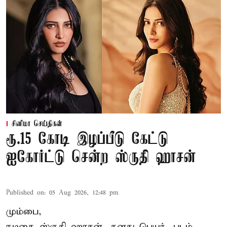
சினிமா செய்திகள்
ரூ.15 கோடி இழப்பீடு கேட்டு
ஐகோர்ட்டு சென்ற ஸ்ருதி ஹாசன்
Published on
:
05 Aug 2026, 12:48 pm
மும்பை,
நடிகை
ஸ்ருதி ஹாசன்
, தனது பெயர், படம்,