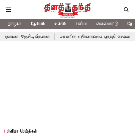
தமிழகம்
தேசியம்
உலகம்
சினிமா
விளையாட்டு
ஜோத
ி.டி.பிரபாகர்
மக்களின் எதிர்பார்ப்பை பூர்த்தி செய்யாத பட்ஜெட்; எட
சினிமா செய்திகள்