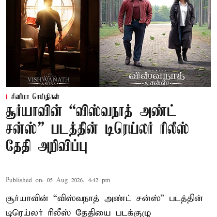
சினிமா செய்திகள்
சூர்யாவின் “விஸ்வநாத் அண்ட்
சன்ஸ்” படத்தின் டிரெய்லர் ரிலீஸ்
தேதி அறிவிப்பு
Published on
:
05 Aug 2026, 4:42 pm
சூர்யாவின் “விஸ்வநாத் அண்ட் சன்ஸ்” படத்தின்
டிரெய்லர் ரிலீஸ் தேதியை படக்குழு