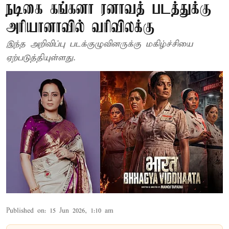
நடிகை கங்கனா ரனாவத் படத்துக்கு
அரியானாவில் வரிவிலக்கு
இந்த அறிவிப்பு படக்குழுவினருக்கு மகிழ்ச்சியை
ஏற்படுத்தியுள்ளது.
Published on
:
15 Jun 2026, 1:10 am