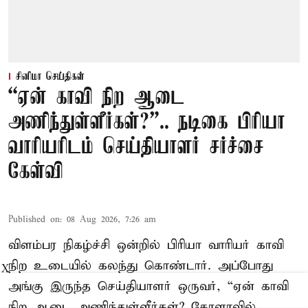
சினிமா செய்திகள்
“ஏன் காவி நிற ஆடை
அணிந்துள்ளீர்கள்?”.. நடிகை பிரியா
வாரியரிடம் செய்தியாளர் சர்ச்சை
கேள்வி
Published on
:
08 Aug 2026, 7:26 am
விளம்பர நிகழ்ச்சி ஒன்றில் பிரியா வாரியர் காவி
நிற உடையில் கலந்து கொண்டார். அப்போது
X
அங்கு இருந்த செய்தியாளர் ஒருவர், “ஏன் காவி
நிற ஆடை அணிந்துள்ளீர்கள்? கேரளாவில்