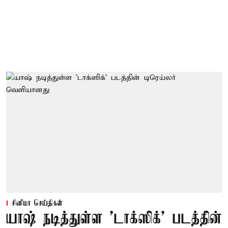
சினிமா செய்திகள்
யாஷ் நடித்துள்ள 'டாக்‌ஸிக்' படத்தின்