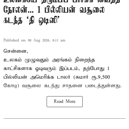
நோலன்... 1 பில்லியன் வசூலை
கடந்த ‘தி ஒடிஸி’
Published on
:
08 Aug 2026, 8:11 am
சென்னை,
உலகம் முழுவதும் அரங்கம் நிறைந்த
காட்சிகளாக ஓடிவரும் இப்படம், தற்போது 1
பில்லியன் அமெரிக்க டாலர் (சுமார் ரூ.9,500
கோடி) வசூலை கடந்து சாதனை படைத்துள்ளது.
Read More