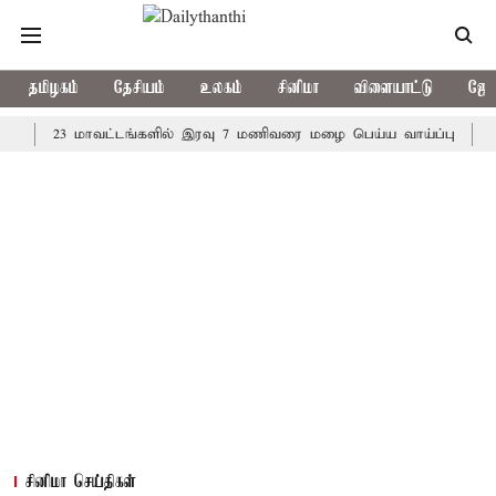
தமிழகம்
தேசியம்
உலகம்
சினிமா
விளையாட்டு
ஜோத
23 மாவட்டங்களில் இரவு 7 மணிவரை மழை பெய்ய வாய்ப்பு
கொரிய ப
சினிமா செய்திகள்