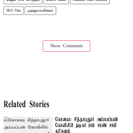
MrX Film
முத்துராமலிங்கம்
Show Comments
Related Stories
கோவை: சித்தாபுதூர் அய்யப்பன்
கோவிலில் நடிகர் ராம் சரண் சாமி
தரிசனம்