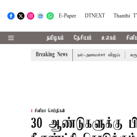
E-Paper
DTNEXT
Thanthi 
தமிழகம்
தேசியம்
உலகம்
சினி
Breaking News
குதி மறுவரையறை பாதிக்கும்: முதல்-அமைச்சர் விஜய்
கரூர் கூ
சினிமா செய்திகள்
30 ஆண்டுகளுக்கு பிற