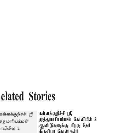
elated Stories
கள்ளக்குறிச்சி ஸ்ரீ
முத்துமாரியம்மன் கோவிலில் 2
ஆண்டுகளுக்கு பிறகு தேர்
திருவிழா கோலாகலம்