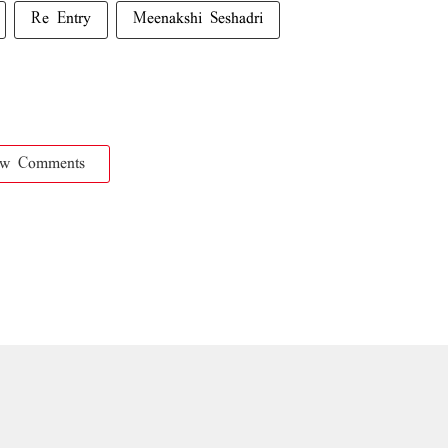
Re Entry
Meenakshi Seshadri
ow Comments