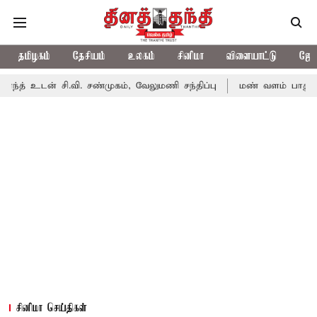
தமிழகம்
தேசியம்
உலகம்
சினிமா
விளையாட்டு
ஜோத
ி.வி. சண்முகம், வேலுமணி சந்திப்பு
மண் வளம் பாதுகாக்க ரசாயன உ
சினிமா செய்திகள்