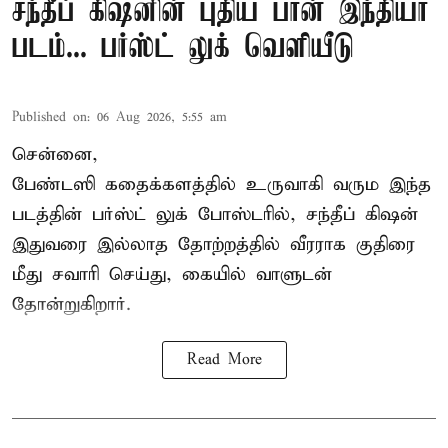
சந்தீப் கிஷனின் புதிய பான் இந்தியா
படம்... பர்ஸ்ட் லுக் வெளியீடு
Published on
:
06 Aug 2026, 5:55 am
சென்னை,
பேண்டஸி கதைக்களத்தில் உருவாகி வரும இந்த
படத்தின் பர்ஸ்ட் லுக் போஸ்டரில், சந்தீப் கிஷன்
இதுவரை இல்லாத தோற்றத்தில் வீரராக குதிரை
மீது சவாரி செய்து, கையில் வாளுடன்
தோன்றுகிறார்.
Read More