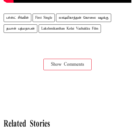
பர்ஸ்ட் சிங்கிள்
First Single
லக்ஷ்மிகாந்தன் கொலை வழக்கு
தயாள் பத்மநாபன்
Lakshmikanthan Kolai Vazhakku Film
Show Comments
Related Stories