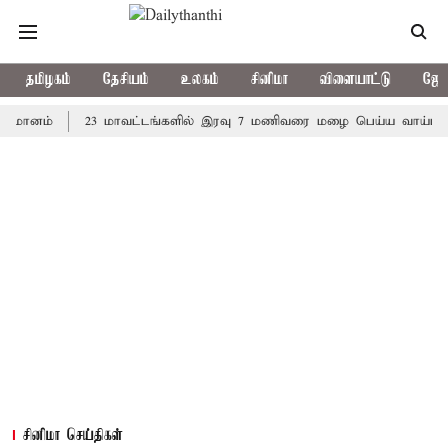
தமிழகம்
தேசியம்
உலகம்
சினிமா
விளையாட்டு
ஜோத
ம்
23 மாவட்டங்களில் இரவு 7 மணிவரை மழை பெய்ய வாய்ப்பு
க
சினிமா செய்திகள்