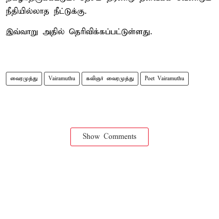
நீதியில்லாத நீட்டுக்கு.
இவ்வாறு அதில் தெரிவிக்கப்பட்டுள்ளது.
வைரமுத்து
Vairamuthu
கவிஞர் வைரமுத்து
Poet Vairamuthu
Show Comments