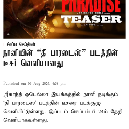
சினிமா செய்திகள்
நானியின் “தி பாரடைஸ்” படத்தின்
டீசர் வெளியானது
Published on
:
06 Aug 2026, 4:38 pm
ஸ்ரீகாந்த் ஒடெல்லா இயக்கத்தில் நானி நடிக்கும்
‘தி பாரடைஸ்’ படத்தின் டீசரை படக்குழு
வெளியிட்டுள்ளது. இப்படம் செப்டம்பர் 24ம் தேதி
வெளியாகவுள்ளது.