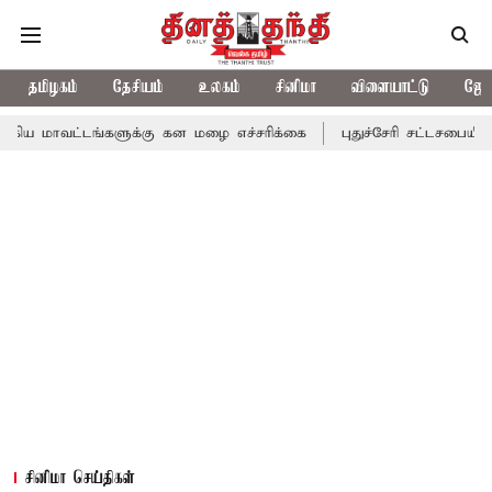
தமிழகம்
தேசியம்
உலகம்
சினிமா
விளையாட்டு
ஜோத
்களுக்கு கன மழை எச்சரிக்கை
புதுச்சேரி சட்டசபையில் வரும் 24ம் 
சினிமா செய்திகள்