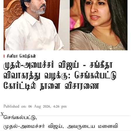
சினிமா செய்திகள்
முதல்-அமைச்சர் விஜய் - சங்கீதா
விவாகரத்து வழக்கு: செங்கல்பட்டு
கோர்ட்டில் நாளை விசாரணை
Published on
:
06 Aug 2026, 4:26 pm
X
செங்கல்பட்டு,
முதல்-அமைச்சர் விஜய், அவருடைய மனைவி