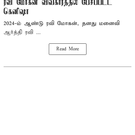
ரவி மோகன் விவகாரத்தில் பேசப்பட்ட
கெனிஷா
2024-ம் ஆண்டு ரவி மோகன், தனது மனைவி
ஆர்த்தி ரவி ...
Read More