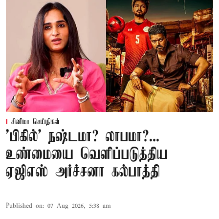
சினிமா செய்திகள்
'பிகில்' நஷ்டமா? லாபமா?...
உண்மையை வெளிப்படுத்திய
ஏஜிஎஸ் அர்ச்சனா கல்பாத்தி
Published on
:
07 Aug 2026, 5:38 am