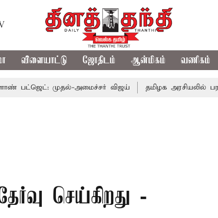
TV
மா
விளையாட்டு
ஜோதிடம்
ஆன்மிகம்
வணிகம்
ட்: முதல்-அமைச்சர் விஜய்
தமிழக அரசியலில் பரபரப்பு; அ
ர்வு செய்கிறது -