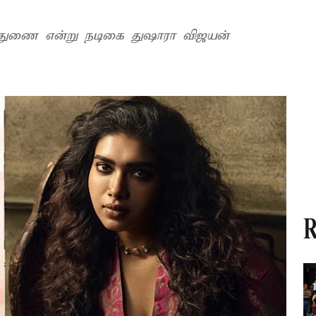
ுதுணை என்று நடிகை துஷாரா விஜயன்
R