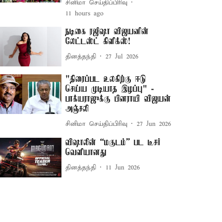
சினிமா செய்திப்பிரிவு
11 hours ago
நடிகை ரஜிஷா விஜயனின்
லேட்டஸ்ட் கிளிக்ஸ்!
தினத்தந்தி
27 Jul 2026
"திரைப்பட உலகிற்கு ஈடு
செய்ய முடியாத இழப்பு" -
பாக்யராஜுக்கு பினராயி விஜயன்
அஞ்சலி
சினிமா செய்திப்பிரிவு
27 Jun 2026
விஷாலின் “மகுடம்” பட டீசர்
வெளியானது
தினத்தந்தி
11 Jun 2026