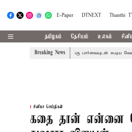
E-Paper
DTNEXT
Thanthi 
தமிழகம்
தேசியம்
உலகம்
சினி
Breaking News
ிவாராண்ட்
தொலைநோக்கு பார்வையுடன் கூடிய வேளாண் பட்ஜெ
சினிமா செய்திகள்
கதை தான் என்னை தே