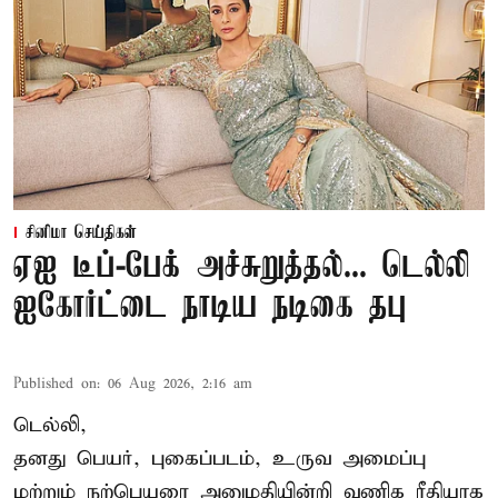
சினிமா செய்திகள்
ஏஐ டீப்-பேக் அச்சுறுத்தல்... டெல்லி
ஐகோர்ட்டை நாடிய நடிகை தபு
Published on
:
06 Aug 2026, 2:16 am
டெல்லி,
தனது பெயர், புகைப்படம், உருவ அமைப்பு
மற்றும் நற்பெயரை அனுமதியின்றி வணிக ரீதியாக