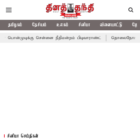
தமிழகம்
தேசியம்
உலகம்
சினிமா
விளையாட்டு
ஜோத
்கு சென்னை நீதிமன்றம் பிடிவாராண்ட்
தொலைநோக்கு பார்வையுடன் 
சினிமா செய்திகள்