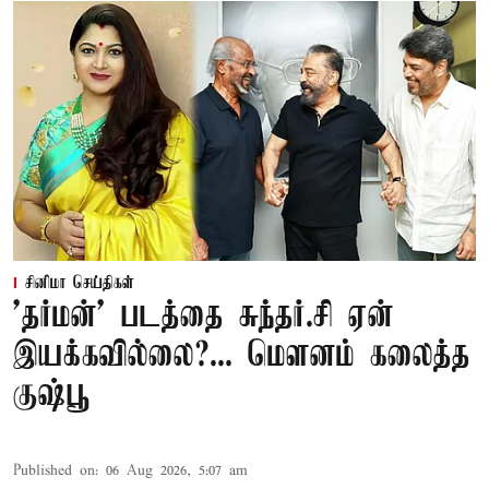
சினிமா செய்திகள்
'தர்மன்' படத்தை சுந்தர்.சி ஏன்
இயக்கவில்லை?... மௌனம் கலைத்த
குஷ்பூ
Published on
:
06 Aug 2026, 5:07 am