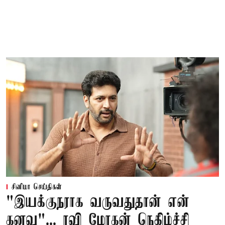
சினிமா செய்திகள்
"இயக்குநராக வருவதுதான் என்
கனவு"... ரவி மோகன் நெகிழ்ச்சி