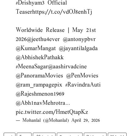
#Drishyam3
Official
Teaser
https://t.co/vdOJ8enhTj
Worldwide Release | May 21st
2026
@jeethu4ever
@antonypbvr
@KumarMangat
@jayantilalgada
@AbhishekPathakk
#MeenaSagar
@aashirvadcine
@PanoramaMovies
@PenMovies
@ram_rampagepix
#RavindraAuti
@Rajeshmenon1969
@Abh1navMehrotra
…
pic.twitter.com/HmetQtapKz
— Mohanlal (@Mohanlal)
April 29, 2026