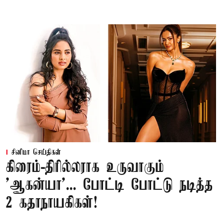
சினிமா செய்திகள்
கிரைம்-திரில்லராக உருவாகும்
'ஆகன்யா'... போட்டி போட்டு நடித்த
2 கதாநாயகிகள்!