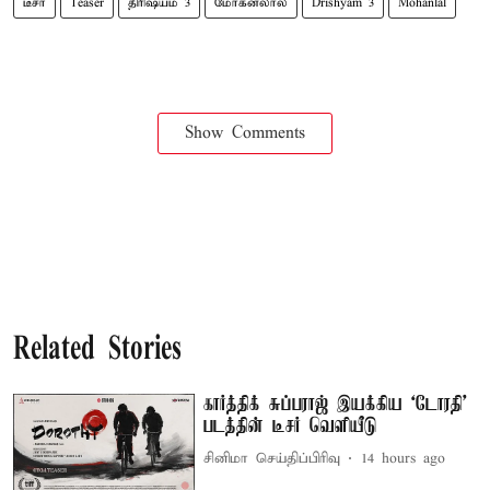
டீசர்
Teaser
திரிஷ்யம் 3
மோகன்லால்
Drishyam 3
Mohanlal
Show Comments
Related Stories
கார்த்திக் சுப்பராஜ் இயக்கிய `டோரதி'
படத்தின் டீசர் வெளியீடு
சினிமா செய்திப்பிரிவு
14 hours ago