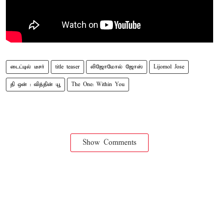
டைட்டில் டீசர்
title teaser
லிஜோமோல் ஜோஸ்
Lijomol Jose
தி ஒன் : வித்தின் யூ
The One: Within You
Show Comments