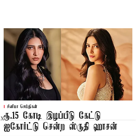
சினிமா செய்திகள்
ரூ.15 கோடி இழப்பீடு கேட்டு
X
ஐகோர்ட்டு சென்ற ஸ்ருதி ஹாசன்