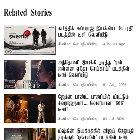
Related Stories
கார்த்திக் சுப்பராஜ் இயக்கிய `டோரதி'
படத்தின் டீசர் வெளியீடு
சினிமா செய்திப்பிரிவு
4 hours ago
அந்தோணி இயக்கி நடித்த 'ஏன்
என்னை ஏதோ செய்தாய்' படத்தின்
டீசர் வெளியீடு
சினிமா செய்திப்பிரிவு
01 Aug 2026
ஜேம்ஸ் பாண்ட் பாணியில் மிரட்டும்
சிவராஜ்குமார்... வெளியான '666'
டீசர்!
சினிமா செய்திப்பிரிவு
04 Jul 2026
மிஷ்கின் இயக்கத்தில் விஜய் சேதுபதி
நடிக்கும் `டிரெயின்' படத்தின் டீசர்