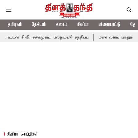
தமிழகம்
தேசியம்
உலகம்
சினிமா
விளையாட்டு
ஜோத
ி. சண்முகம், வேலுமணி சந்திப்பு
மண் வளம் பாதுகாக்க ரசாயன உரம
சினிமா செய்திகள்