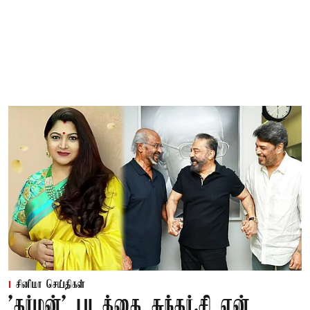
சினிமா செய்திகள்
'தர்மன்' படத்தை சுந்தர்.சி ஏன்