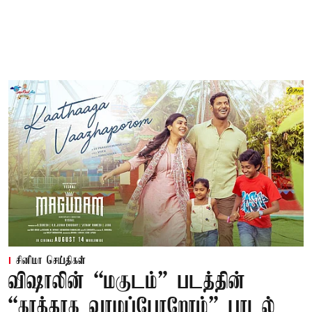
சினிமா செய்திகள்
விஷாலின் “மகுடம்” படத்தின்
“காத்தாக வாழப்போறோம்” பாடல்