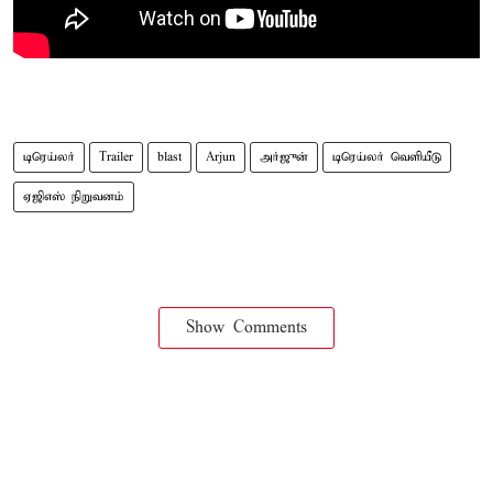
டிரெய்லர்
Trailer
blast
Arjun
அர்ஜுன்
டிரெய்லர் வெளியீடு
ஏஜிஎஸ் நிறுவனம்
Show Comments