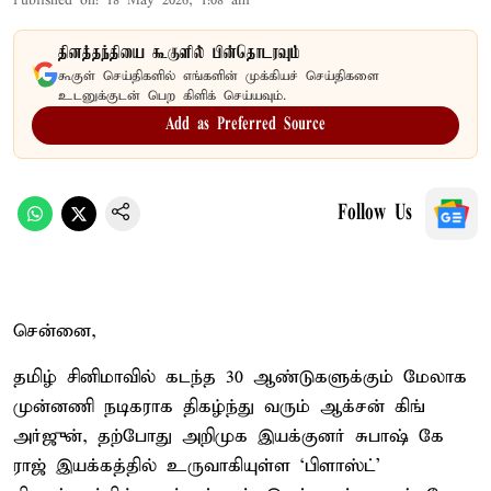
Published on
:
18 May 2026, 1:08 am
தினத்தந்தியை கூகுளில் பின்தொடரவும்
கூகுள் செய்திகளில் எங்களின் முக்கியச் செய்திகளை
உடனுக்குடன் பெற கிளிக் செய்யவும்.
Add as Preferred Source
Follow Us
சென்னை,
தமிழ் சினிமாவில் கடந்த 30 ஆண்டுகளுக்கும் மேலாக
முன்னணி நடிகராக திகழ்ந்து வரும் ஆக்சன் கிங்
அர்ஜுன், தற்போது அறிமுக இயக்குனர் சுபாஷ் கே
ராஜ் இயக்கத்தில் உருவாகியுள்ள ‘பிளாஸ்ட்’