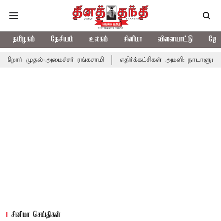
தமிழகம்
தேசியம்
உலகம்
சினிமா
விளையாட்டு
ஜோத
தல்-அமைச்சர் ரங்கசாமி
எதிர்க்கட்சிகள் அமளி: நாடாளுமன்ற இரு அ
சினிமா செய்திகள்