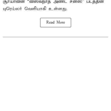
சூர்யாவின் “
விஸ்வநாத் அண்ட் சன்ஸ்
” படத்தின்
டிரெய்லர் வெளியாகி உள்ளது.
Read More