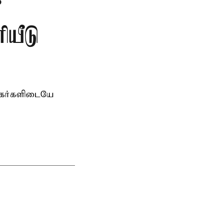
”
ியீடு
சிகர்களிடையே