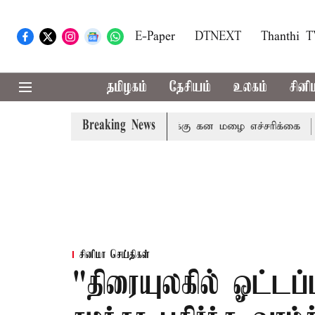
E-Paper
DTNEXT
Thanthi 
தமிழகம்
தேசியம்
உலகம்
சினி
Breaking News
,நீலகிரி ஆகிய மாவட்டங்களுக்கு கன மழை எச்சரிக்கை
புத
சினிமா செய்திகள்
"திரையுலகில் ஓட்டப