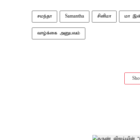
சமந்தா
Samantha
சினிமா
மா இன்
வாழ்க்கை அனுபவம்
Sh