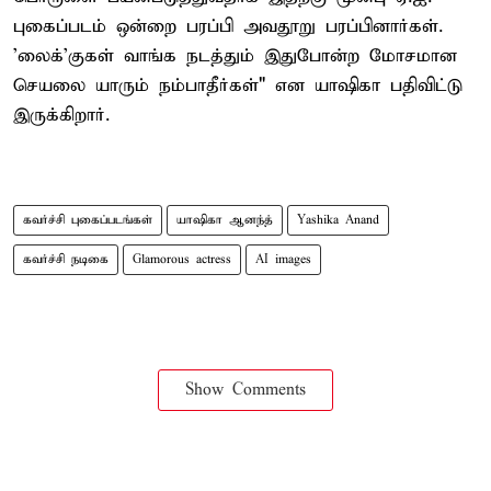
புகைப்படம் ஒன்றை பரப்பி அவதூறு பரப்பினார்கள்.
'லைக்'குகள் வாங்க நடத்தும் இதுபோன்ற மோசமான
செயலை யாரும் நம்பாதீர்கள்" என யாஷிகா பதிவிட்டு
இருக்கிறார்.
கவர்ச்சி புகைப்படங்கள்
யாஷிகா ஆனந்த்
Yashika Anand
கவர்ச்சி நடிகை
Glamorous actress
AI images
Show Comments