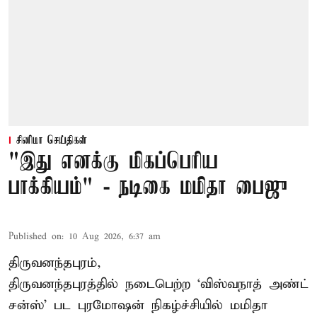
சினிமா செய்திகள்
"இது எனக்கு மிகப்பெரிய
பாக்கியம்" - நடிகை மமிதா பைஜு
Published on
:
10 Aug 2026, 6:37 am
திருவனந்தபுரம்,
திருவனந்தபுரத்தில் நடைபெற்ற ‘விஸ்வநாத் அண்ட்
சன்ஸ்’ பட புரமோஷன் நிகழ்ச்சியில் மமிதா