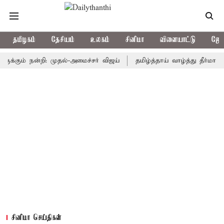
தமிழகம்
தேசியம்
உலகம்
சினிமா
விளையாட்டு
ஜோத
ம் நன்றி: முதல்-அமைச்சர் விஜய்
தமிழ்த்தாய் வாழ்த்து தீர்மானம் நிற
சினிமா செய்திகள்