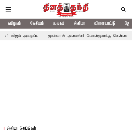
தமிழகம்
தேசியம்
உலகம்
சினிமா
விளையாட்டு
ஜோத
அழைப்பு
முன்னாள் அமைச்சர் பொன்முடிக்கு சென்னை நீதிமன்றம் பிட
சினிமா செய்திகள்