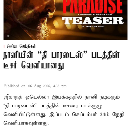
சினிமா செய்திகள்
நானியின் “தி பாரடைஸ்” படத்தின்
டீசர் வெளியானது
Published on
:
06 Aug 2026, 4:38 pm
ஸ்ரீகாந்த் ஒடெல்லா இயக்கத்தில் நானி நடிக்கும்
‘தி பாரடைஸ்’ படத்தின் டீசரை படக்குழு
வெளியிட்டுள்ளது. இப்படம் செப்டம்பர் 24ம் தேதி
வெளியாகவுள்ளது.