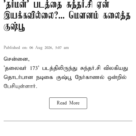
'தர்மன்' படத்தை சுந்தர்.சி ஏன்
இயக்கவில்லை?... மௌனம் கலைத்த
குஷ்பூ
Published on
:
06 Aug 2026, 5:07 am
சென்னை,
'தலைவர் 173' படத்திலிருந்து சுந்தர்.சி விலகியது
தொடர்பான நடிகை குஷ்பூ நேர்காணல் ஒன்றில்
பேசியுள்ளார்.
Read More