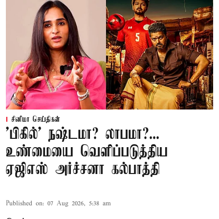
சினிமா செய்திகள்
'பிகில்' நஷ்டமா? லாபமா?...
உண்மையை வெளிப்படுத்திய
ஏஜிஎஸ் அர்ச்சனா கல்பாத்தி
Published on
:
07 Aug 2026, 5:38 am