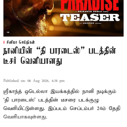
சினிமா செய்திகள்
நானியின் “தி பாரடைஸ்” படத்தின்
டீசர் வெளியானது
Published on
:
06 Aug 2026, 4:38 pm
ஸ்ரீகாந்த் ஒடெல்லா இயக்கத்தில் நானி நடிக்கும்
‘தி பாரடைஸ்’ படத்தின் டீசரை படக்குழு
வெளியிட்டுள்ளது. இப்படம் செப்டம்பர் 24ம் தேதி
வெளியாகவுள்ளது.