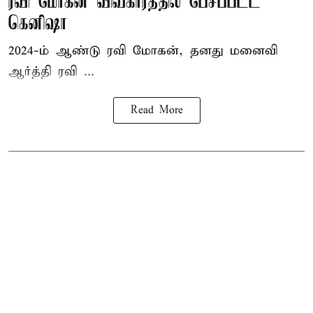
ரவி மோகன் விவகாரத்தில் பேசப்பட்ட
கெனிஷா
2024-ம் ஆண்டு ரவி மோகன், தனது மனைவி
ஆர்த்தி ரவி ...
Read More