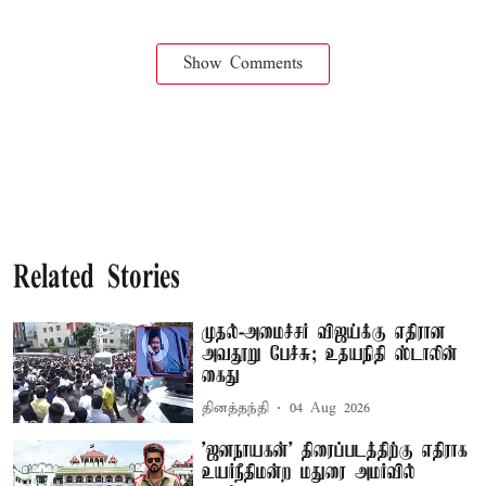
Show Comments
Related Stories
முதல்-அமைச்சர் விஜய்க்கு எதிரான
அவதூறு பேச்சு; உதயநிதி ஸ்டாலின்
கைது
தினத்தந்தி
04 Aug 2026
'ஜனநாயகன்' திரைப்படத்திற்கு எதிராக
உயர்நீதிமன்ற மதுரை அமர்வில்