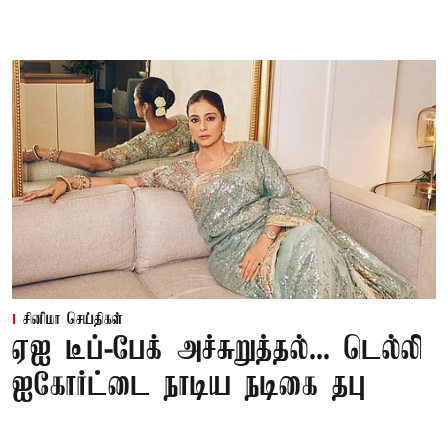
சினிமா செய்திகள்
ஏஐ டீப்-பேக் அச்சுறுத்தல்... டெல்லி
ஐகோர்ட்டை நாடிய நடிகை தபு