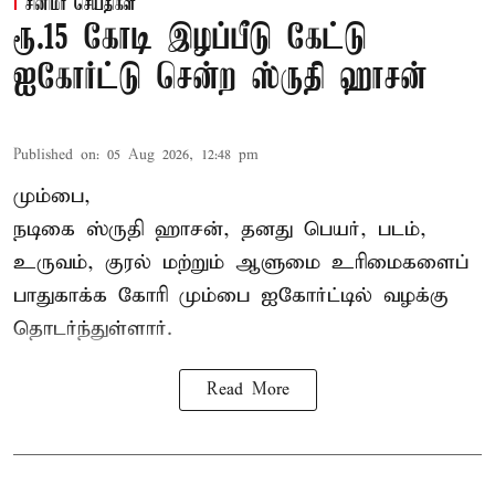
சினிமா செய்திகள்
ரூ.15 கோடி இழப்பீடு கேட்டு
ஐகோர்ட்டு சென்ற ஸ்ருதி ஹாசன்
Published on
:
05 Aug 2026, 12:48 pm
மும்பை,
நடிகை
ஸ்ருதி ஹாசன்
, தனது பெயர், படம்,
உருவம், குரல் மற்றும் ஆளுமை உரிமைகளைப்
பாதுகாக்க கோரி மும்பை ஐகோர்ட்டில் வழக்கு
தொடர்ந்துள்ளார்.
Read More