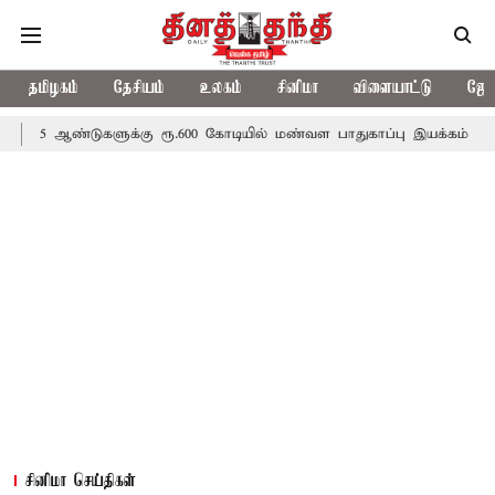
தமிழகம்
தேசியம்
உலகம்
சினிமா
விளையாட்டு
ஜோத
ுகளுக்கு ரூ.600 கோடியில் மண்வள பாதுகாப்பு இயக்கம்
விவசாயிகளுக
சினிமா செய்திகள்