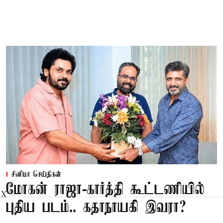
சினிமா செய்திகள்
மோகன் ராஜா-கார்த்தி கூட்டணியில்
X
புதிய படம்.. கதாநாயகி இவரா?