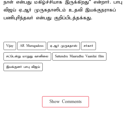
நாள் என்பது மகிழ்ச்சியாக இருக்கிறது” என்றார். பாபு
விஜய் ஏ.ஆர் முருகதாஸிடம் உதவி இயக்குநராகப்
பணிபுரிந்தவர் என்பது குறிப்பிடத்தக்கது.
Vijay
AR Murugadoss
ஏ.ஆர் முருகதாஸ்
சர்கார்
சட்டென்று மாறுது வானிலை
Sattendru Maarudhu Vaanilai film
இயக்குனர் பாபு விஜய்
Show Comments