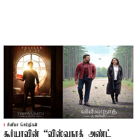
சினிமா செய்திகள்
சூர்யாவின் “விஸ்வநாத் அண்ட்