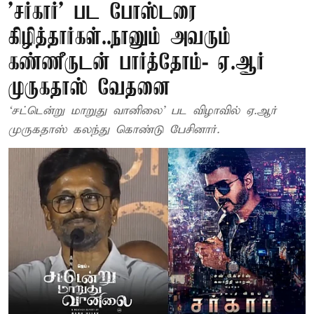
’சர்கார்’ பட போஸ்டரை
கிழித்தார்கள்..நானும் அவரும்
கண்ணீருடன் பார்த்தோம்- ஏ.ஆர்
முருகதாஸ் வேதனை
`சட்டென்று மாறுது வானிலை' பட விழாவில் ஏ.ஆர்
முருகதாஸ் கலந்து கொண்டு பேசினார்.