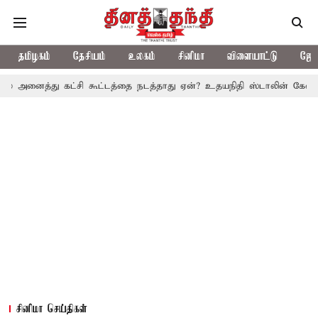
தமிழகம்
தேசியம்
உலகம்
சினிமா
விளையாட்டு
ஜோத
 கட்சி கூட்டத்தை நடத்தாது ஏன்? உதயநிதி ஸ்டாலின் கேள்வி
த.வெ.க
சினிமா செய்திகள்