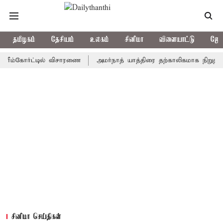
தமிழகம்
தேசியம்
உலகம்
சினிமா
விளையாட்டு
ஜோத
கோர்ட்டில் விசாரணை
அமர்நாத் யாத்திரை தற்காலிகமாக நிறுத்தம்
சினிமா செய்திகள்