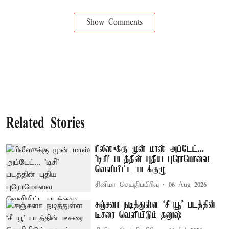
Show Comments
Related Stories
ரிலீஸுக்கு முன் மாஸ் அப்டேட்...
'டிசி' படத்தின் புதிய புரோமோவை
வெளியிட்ட படக்குழு
சினிமா செய்திப்பிரிவு
06 Aug 2026
சஞ்சனா நடித்துள்ள ‘சீ யூ’ படத்தின்
டீசரை வெளியிடும் தனுஷ்