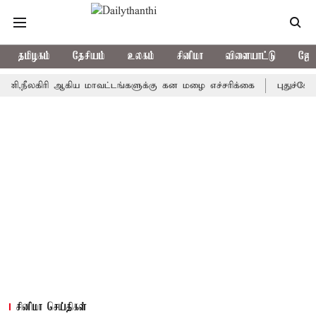
தமிழகம்
தேசியம்
உலகம்
சினிமா
விளையாட்டு
ஜோத
கிரி ஆகிய மாவட்டங்களுக்கு கன மழை எச்சரிக்கை
புதுச்சேரி சட்ட
சினிமா செய்திகள்