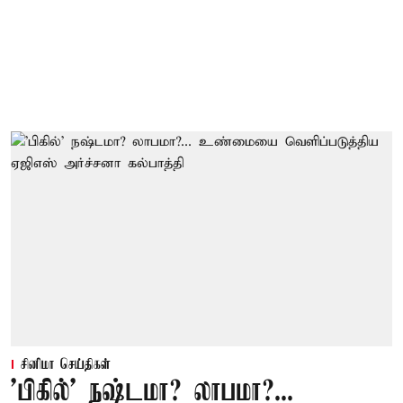
சினிமா செய்திகள்
'பிகில்' நஷ்டமா? லாபமா?...