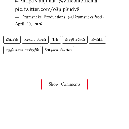
@ShilpaManjunat
@vincentcinema
pic.twitter.com/o3plp3udy8
— Drumsticks Productions (@DrumsticksProd)
April 30, 2026
மிஷ்கின்
Keerthy Suresh
Title
கீர்த்தி சுரேஷ்
Myshkin
சத்தியவான் சாவித்திரி
Sathyavan Savithiri
Show Comments