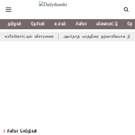
தமிழகம்
தேசியம்
உலகம்
சினிமா
விளையாட்டு
ஜோத
ீம்கோர்ட்டில் விசாரணை
அமர்நாத் யாத்திரை தற்காலிகமாக நிறுத்தம்
சினிமா செய்திகள்