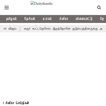
தமிழகம்
தேசியம்
உலகம்
சினிமா
விளையாட்டு
ஜோத
ிஜய்
கரூர் கூட்டநெரிசல்: இறந்தோரின் குடும்பத்தினருக்கு அரசுப்பணி 
சினிமா செய்திகள்