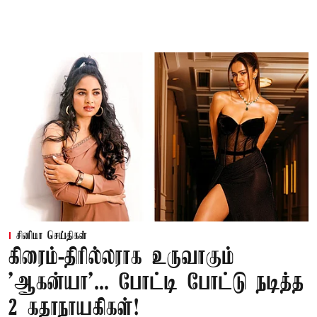
சினிமா செய்திகள்
கிரைம்-திரில்லராக உருவாகும்
'ஆகன்யா'... போட்டி போட்டு நடித்த
2 கதாநாயகிகள்!