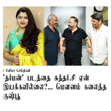
சினிமா செய்திகள்
'தர்மன்' படத்தை சுந்தர்.சி ஏன்
இயக்கவில்லை?... மௌனம் கலைத்த
குஷ்பூ