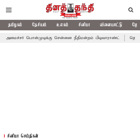
தமிழகம்
தேசியம்
உலகம்
சினிமா
விளையாட்டு
ஜோத
பொன்முடிக்கு சென்னை நீதிமன்றம் பிடிவாராண்ட்
தொலைநோக்கு பார்
சினிமா செய்திகள்