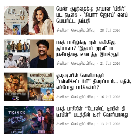
பெண் குழந்தைக்கு தாயான ’பிகில்’
பட நடிகை - 'கியாரா ஜோசப்' எனப்
பெயரிட்ட தம்பதி
சினிமா செய்திப்பிரிவு
28 Jul 2026
பகத் பாசிலுக்கு முன் எஸ்.ஜே.
சூர்யாவா? 'இதயம் முரளி' பட
ரகசியத்தை உடைத்த இயக்குநர்
சினிமா செய்திப்பிரிவு
21 Jul 2026
ஓ.டி.டி.யில் வெளியாகும்
“பள்ளிச்சட்டம்பி” திரைப்படம்... எதில்,
எப்போது பார்க்கலாம்?
சினிமா செய்திப்பிரிவு
16 Jul 2026
பகத் பாசிலின் “டோண்ட் டிரபிள் தி
டிரபிள்” படத்தின் டீசர் வெளியானது
சினிமா செய்திப்பிரிவு
13 Jul 2026