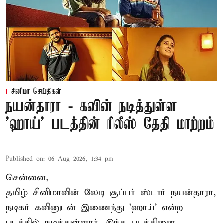
சினிமா செய்திகள்
நயன்தாரா - கவின் நடித்துள்ள
'ஹாய்' படத்தின் ரிலீஸ் தேதி மாற்றம்
Published on
:
06 Aug 2026, 1:34 pm
சென்னை,
தமிழ் சினிமாவின் லேடி சூப்பர் ஸ்டார் நயன்தாரா,
நடிகர் கவினுடன் இணைந்து 'ஹாய்' என்ற
படத்தில் நடித்துள்ளார். இந்த படத்தினை