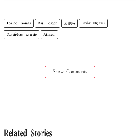
Tovino Thomas
Basil Joseph
அதிரடி
பாசில் ஜோசப்
டோவினோ தாமஸ்
Athiradi
Show Comments
Related Stories