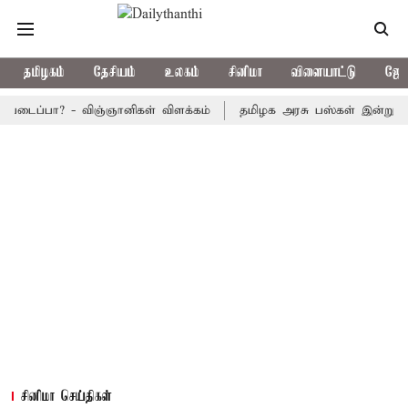
தமிழகம்
தேசியம்
உலகம்
சினிமா
விளையாட்டு
ஜோத
்பா? - விஞ்ஞானிகள் விளக்கம்
தமிழக அரசு பஸ்கள் இன்று கர்நாடகத்
சினிமா செய்திகள்