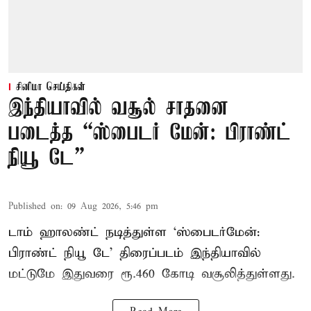
சினிமா செய்திகள்
இந்தியாவில் வசூல் சாதனை
படைத்த “ஸ்பைடர் மேன்: பிராண்ட்
நியூ டே”
Published on
:
09 Aug 2026, 5:46 pm
டாம் ஹாலண்ட் நடித்துள்ள ‘ஸ்பைடர்மேன்:
பிராண்ட் நியூ டே’ திரைப்படம் இந்தியாவில்
மட்டுமே இதுவரை ரூ.460 கோடி வசூலித்துள்ளது.