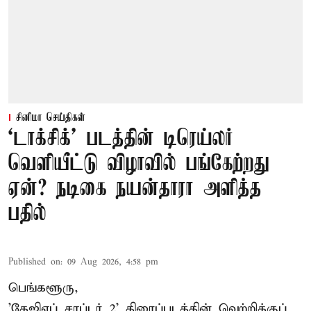
சினிமா செய்திகள்
‘டாக்சிக்’ படத்தின் டிரெய்லர்
வெளியீட்டு விழாவில் பங்கேற்றது
ஏன்? நடிகை நயன்தாரா அளித்த
பதில்
Published on
:
09 Aug 2026, 4:58 pm
பெங்களூரு,
'கேஜிஎப் சாப்டர் 2' திரைப்படத்தின் வெற்றிக்குப்