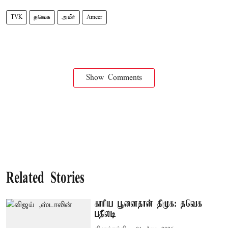
TVK
தவெக
அமீர்
Ameer
Show Comments
Related Stories
காரிய பூனைதான் திமுக: தவெக
பதிலடி