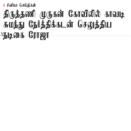
சினிமா செய்திகள்
திருத்தணி முருகன் கோவிலில் காவடி
சுமந்து நேர்த்திக்கடன் செலுத்திய
நடிகை ரோஜா
X
Published on
:
08 Aug 2026, 9:27 am
திருத்தணி
முருகப் பெருமானின் 5-ம் படை வீடான
திருத்தணி முருகன் கோவிலில் கடந்த 4-ந்தேதி
ஆடி அஸ்வினியுடன் ஆடிக்கிருத்திகை விழா
வெகு விமரிசையாக தொடங்கியது. முக்கிய
விழாவான ஆடிக்கிருத்திகை திருவிழா கடந்த 6-ந்
தேதி கோலாகலமாக கொண்டாடப்பட்டது.
தமிழ்நாடு, ஆந்திரப் பிரதேசம், கர்நாடகா