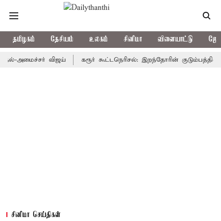
தமிழகம்
தேசியம்
உலகம்
சினிமா
விளையாட்டு
ஜோத
ல்-அமைச்சர் விஜய்
கரூர் கூட்டநெரிசல்: இறந்தோரின் குடும்பத்தினருக்
சினிமா செய்திகள்