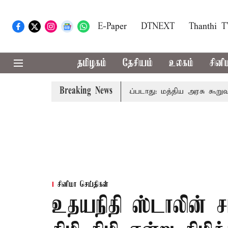
E-Paper
DTNEXT
Thanthi 
தமிழகம்
தேசியம்
உலகம்
சினி
Breaking News
அனைவரிடமும் கட்டணம் வசூலிக்கப்படாது: மத்திய அரசு கூறுவதென்
சினிமா செய்திகள்
உதயநிதி ஸ்டாலின் 