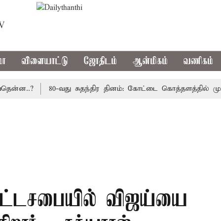
TV
மா
விளையாட்டு
ஜோதிடம்
ஆன்மிகம்
வணிகம்
ன..?
80-வது சுதந்திர தினம்: கோட்டை கொத்தளத்தில் முதல் 
சட்டசபையில் விஜய்யை