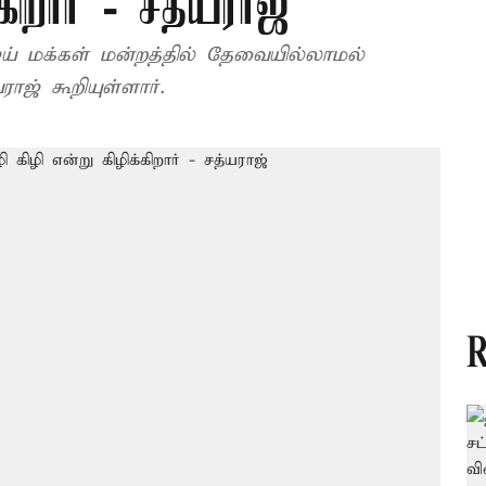
கிறார் - சத்யராஜ்
ாஜ் கூறியுள்ளார்.
R