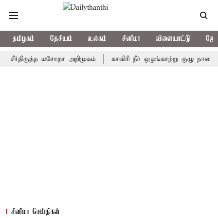
தமிழகம்
தேசியம்
உலகம்
சினிமா
விளையாட்டு
ஜோத
்திருத்த மசோதா அறிமுகம்
காவிரி நீர் ஒழுங்காற்று குழு நாளை கூடுகி
சினிமா செய்திகள்