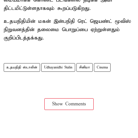
மையமாகக் கொண்ட படங்களில் நடிக்க அவர்
திட்டமிட்டுள்ளதாகவும் கூறப்படுகிறது.
உதயநிதியின் மகன் இன்பநிதி ரெட் ஜெயண்ட் மூவிஸ்
நிறுவனத்தின் தலைமை பொறுப்பை ஏற்றுள்ளதும்
குறிப்பிடத்தக்கது.
உதயநிதி ஸ்டாலின்
Udhayanidhi Stalin
சினிமா
Cinema
Show Comments