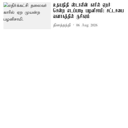
உதயநிதி ஸ்டாலின் காரில் ஏறச்
சென்ற எடப்பாடி பழனிசாமி: சட்டசபை
வளாகத்தில் ருசிகரம்
தினத்தந்தி
06 Aug 2026