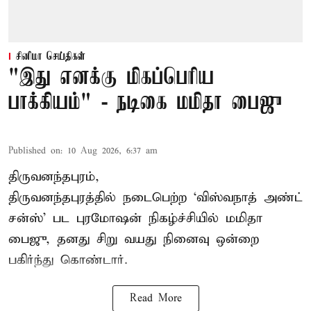
சினிமா செய்திகள்
"இது எனக்கு மிகப்பெரிய
பாக்கியம்" - நடிகை மமிதா பைஜு
Published on
:
10 Aug 2026, 6:37 am
திருவனந்தபுரம்,
திருவனந்தபுரத்தில் நடைபெற்ற ‘விஸ்வநாத் அண்ட்
சன்ஸ்’ பட புரமோஷன் நிகழ்ச்சியில் மமிதா
பைஜு, தனது சிறு வயது நினைவு ஒன்றை
பகிர்ந்து கொண்டார்.
Read More