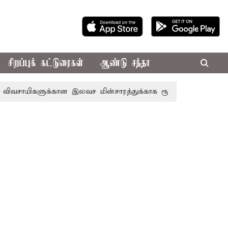
சிறப்புக் கட்டுரைகள்
ஆண்டு சந்தா
ளுக்கான இலவச மின்சாரத்துக்காக ரூ.7,432 கோடி ஒதுக்கீடு; வேளா