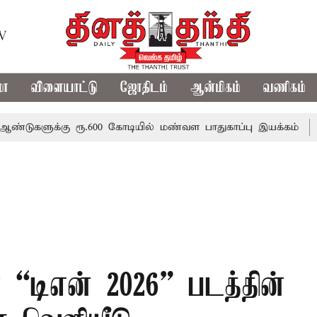
TV
மா
விளையாட்டு
ஜோதிடம்
ஆன்மிகம்
வணிகம்
்கு ரூ.600 கோடியில் மண்வள பாதுகாப்பு இயக்கம்
விவசாயிக
 “டிஎன் 2026” படத்தின்