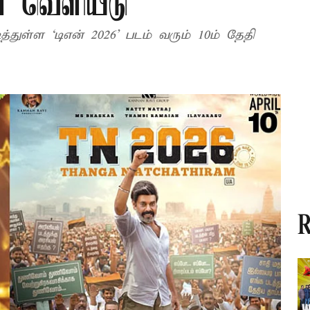
ளை வெளியீடு
்துள்ள ‘டிஎன் 2026’ படம் வரும் 10ம் தேதி
R