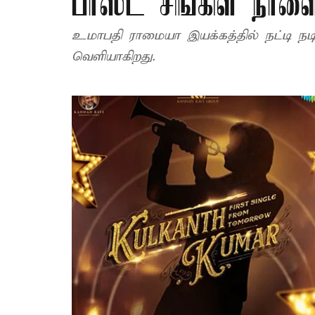
பர்ஸ்ட் சிங்கிள் நா
உமாபதி ராமையா இயக்கத்தில் நட்டி நடித
வெளியாகிறது.