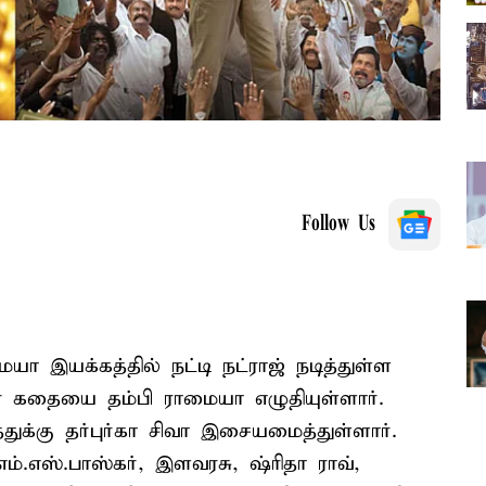
Follow Us
 இயக்கத்தில் நட்டி நட்ராஜ் நடித்துள்ள
தின் கதையை தம்பி ராமையா எழுதியுள்ளார்.
துக்கு தர்புர்கா சிவா இசையமைத்துள்ளார்.
எம்.எஸ்.பாஸ்கர், இளவரசு, ஷ்ரிதா ராவ்,