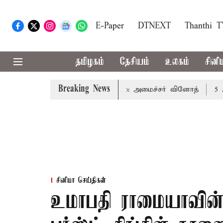
E-Paper
DTNEXT
Thanthi 
தமிழகம்
தேசியம்
உலகம்
சினி
Breaking News
ாட்டை தவிர்க்க வேண்டும்: அமைச்சர் வினோத்
5 ஆண்டுகளுக
சினிமா செய்திகள்
உமாபதி ராமையாவின்