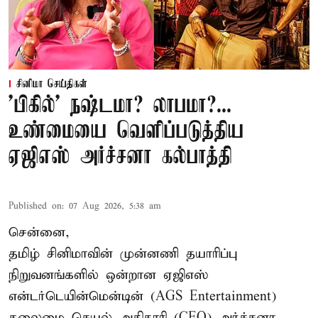
சினிமா செய்திகள்
'பிகில்' நஷ்டமா? லாபமா?...
உண்மையை வெளிப்படுத்திய
ஏஜிஎஸ் அர்ச்சனா கல்பாத்தி
Published on
:
07 Aug 2026, 5:38 am
சென்னை,
தமிழ் சினிமாவின் முன்னணி தயாரிப்பு
நிறுவனங்களில் ஒன்றான ஏஜிஎஸ்
என்டர்டெயின்மென்டின் (AGS Entertainment)
தலைமை செயல் அதிகாரி (CEO) அர்ச்சனா