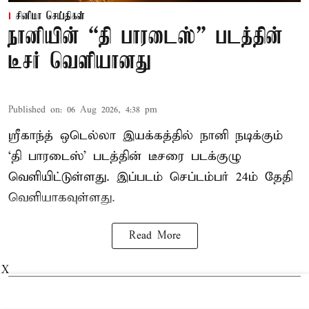
சினிமா செய்திகள்
நானியின் “தி பாரடைஸ்” படத்தின்
டீசர் வெளியானது
Published on
:
06 Aug 2026, 4:38 pm
ஸ்ரீகாந்த் ஒடெல்லா இயக்கத்தில் நானி நடிக்கும்
‘தி பாரடைஸ்’ படத்தின் டீசரை படக்குழு
வெளியிட்டுள்ளது. இப்படம் செப்டம்பர் 24ம் தேதி
வெளியாகவுள்ளது.
Read More
X