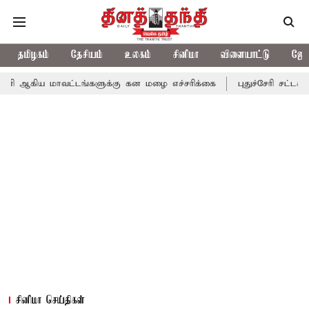
தமிழகம்
தேசியம்
உலகம்
சினிமா
விளையாட்டு
ஜோத
வட்டங்களுக்கு கன மழை எச்சரிக்கை
புதுச்சேரி சட்டசபையில் வரும்
சினிமா செய்திகள்