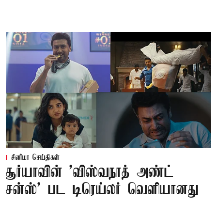
சினிமா செய்திகள்
சூர்யாவின் 'விஸ்வநாத் அண்ட்
சன்ஸ்' பட டிரெய்லர் வெளியானது