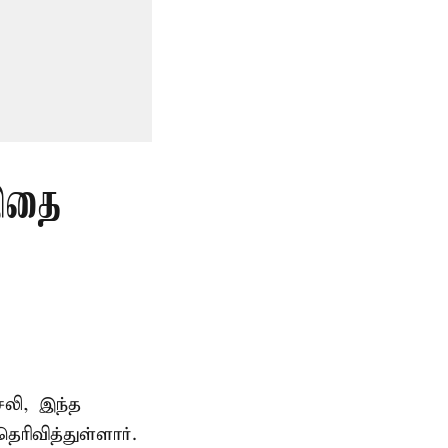
 இதை
சலி, இந்த
ரிவித்துள்ளார்.