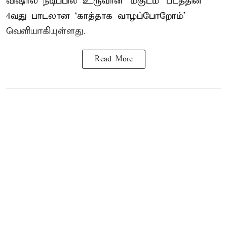
விஷால் நடிப்பில் உருவான ‘மகுடம்’ படத்தின்
4வது பாடலான ‘காத்தாக வாழப்போறோம்’
வெளியாகியுள்ளது.
Read More