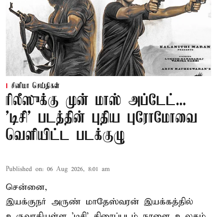
சினிமா செய்திகள்
ரிலீஸுக்கு முன் மாஸ் அப்டேட்...
'டிசி' படத்தின் புதிய புரோமோவை
வெளியிட்ட படக்குழு
Published on
:
06 Aug 2026, 8:01 am
சென்னை,
இயக்குநர் அருண் மாதேஸ்வரன் இயக்கத்தில்
உருவாகியுள்ள 'டிசி' திரைப்படம் நாளை உலகம்