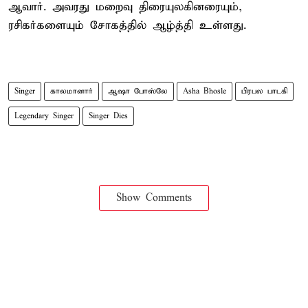
ஆவார். அவரது மறைவு திரையுலகினரையும்,
ரசிகர்களையும் சோகத்தில் ஆழ்த்தி உள்ளது.
Singer
காலமானார்
ஆஷா போஸ்லே
Asha Bhosle
பிரபல பாடகி
Legendary Singer
Singer Dies
Show Comments