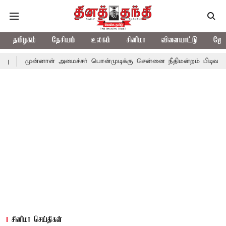
தமிழகம்
தேசியம்
உலகம்
சினிமா
விளையாட்டு
ஜோத
னாள் அமைச்சர் பொன்முடிக்கு சென்னை நீதிமன்றம் பிடிவாராண்ட்
தொ
சினிமா செய்திகள்