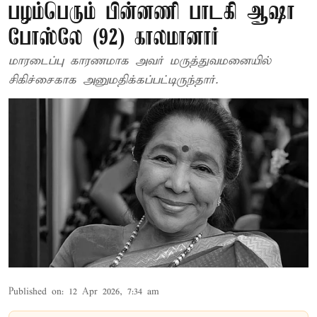
பழம்பெரும் பின்னணி பாடகி ஆஷா
போஸ்லே (92) காலமானார்
மாரடைப்பு காரணமாக அவர் மருத்துவமனையில்
சிகிச்சைகாக அனுமதிக்கப்பட்டிருந்தார்.
Published on
:
12 Apr 2026, 7:34 am