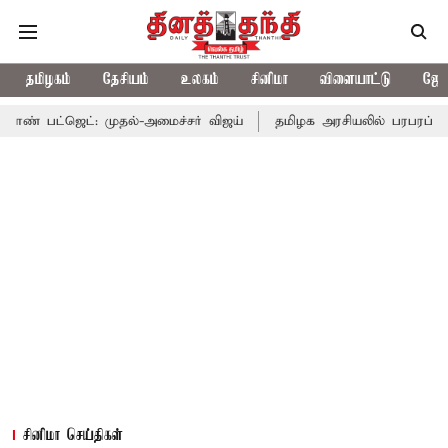
தமிழகம்
தேசியம்
உலகம்
சினிமா
விளையாட்டு
ஜோத
: முதல்-அமைச்சர் விஜய்
தமிழக அரசியலில் பரபரப்பு; அமைச்சர் ஆன
சினிமா செய்திகள்