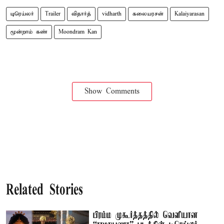
டிரெய்லர்
Trailer
விதார்த்
vidharth
கலையரசன்
Kalaiyarasan
மூன்றாம் கண்
Moondram Kan
Show Comments
Related Stories
பிரம்ம முகூர்த்தத்தில் வெளியான