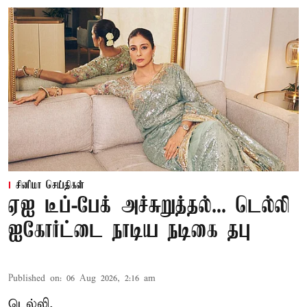
சினிமா செய்திகள்
ஏஐ டீப்-பேக் அச்சுறுத்தல்... டெல்லி
ஐகோர்ட்டை நாடிய நடிகை தபு
Published on
:
06 Aug 2026, 2:16 am
டெல்லி,