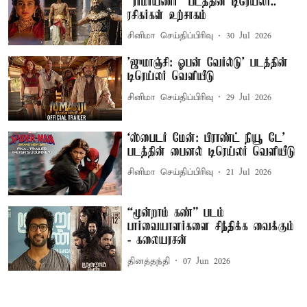
“ராமாயணா” படத்தின் டிரெய்லர்..
ரசிகர்கள் உற்சாகம்
சினிமா செய்திப்பிரிவு
30 Jul 2026
'ஜுமாஞ்சி: ஓபன் வேர்ல்டு' படத்தின்
டிரெய்லர் வெளியீடு
சினிமா செய்திப்பிரிவு
29 Jul 2026
‘ஸ்பைடர் மேன்: பிராண்ட் நியூ டே’
படத்தின் பைனல் டிரெய்லர் வெளியீடு
சினிமா செய்திப்பிரிவு
21 Jul 2026
“மூன்றாம் கண்” படம்
பார்வையாளர்களை சிந்திக்க வைக்கும்
- கலையரசன்
தினத்தந்தி
07 Jun 2026