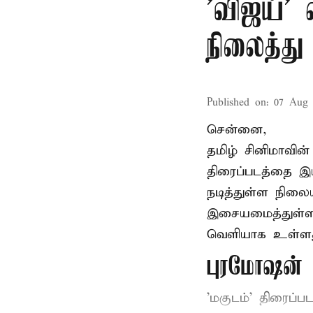
'விஜய்'
நிலைத்து 
Published on
:
07 Aug 
சென்னை,
தமிழ் சினிமாவின
திரைப்படத்தை இய
நடித்துள்ள நிலைய
இசையமைத்துள்ள 
வெளியாக உள்ளத
புரமோஷன் ந
'மகுடம்' திரைப்பட