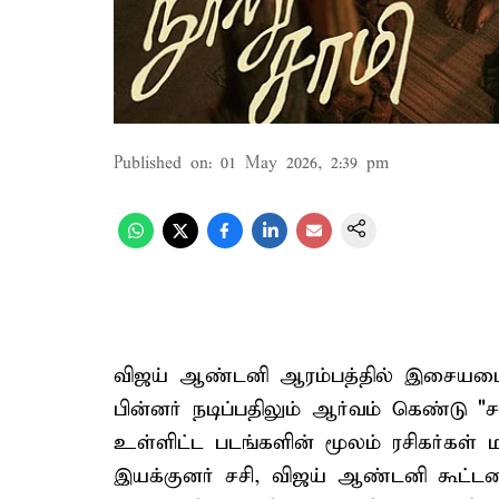
Published on
:
01 May 2026, 2:39 pm
விஜய் ஆண்டனி ஆரம்பத்தில் இசையமைப
பின்னர் நடிப்பதிலும் ஆர்வம் கெண்டு "ச
உள்ளிட்ட படங்களின் மூலம் ரசிகர்கள் ம
இயக்குனர் சசி, விஜய் ஆண்டனி கூட்டண