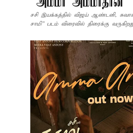
“அம்மா அம்மாதான்
சசி இயக்கத்தில் விஜய் ஆண்டனி, சுவாசி
சாமி” படம் விரைவில் திரைக்கு வருகிறத