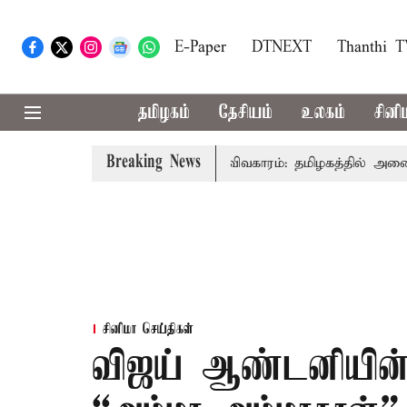
E-Paper
DTNEXT
Thanthi 
தமிழகம்
தேசியம்
உலகம்
சினி
Breaking News
சர் விஜய் உரை
காவிரி விவகாரம்: தமிழகத்தில் அனைத்து கட்
சினிமா செய்திகள்
விஜய் ஆண்டனியின் 