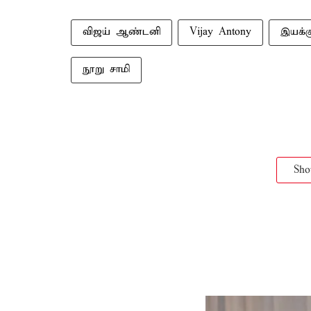
விஜய் ஆண்டனி
Vijay Antony
இயக்க
நூறு சாமி
Sh