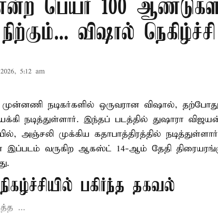
 என்ற பெயர் 100 ஆண்டுகள
நிற்கும்... விஷால் நெகிழ்ச்சி
2026, 5:12 am
் முன்னணி நடிகர்களில் ஒருவரான விஷால், தற்போது 
க்கி நடித்துள்ளார். இந்தப் படத்தில் துஷாரா விஜ
ில், அஞ்சலி முக்கிய கதாபாத்திரத்தில் நடித்துள்ளார்
இப்படம் வருகிற ஆகஸ்ட் 14-ஆம் தேதி திரையரங்க
ு.
ிகழ்ச்சியில் பகிர்ந்த தகவல்
த்த ...