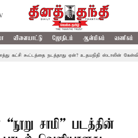
TV
மா
விளையாட்டு
ஜோதிடம்
ஆன்மிகம்
வணிகம்
சி கூட்டத்தை நடத்தாது ஏன்? உதயநிதி ஸ்டாலின் கேள்வி
த.வெ
“நூறு சாமி” படத்தின்