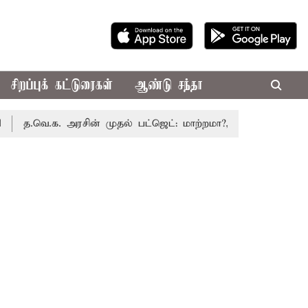
சிறப்புக் கட்டுரைகள்
ஆண்டு சந்தா
.க. அரசின் முதல் பட்ஜெட்: மாற்றமா?, தடுமாற்றமா?
சட்டசபை