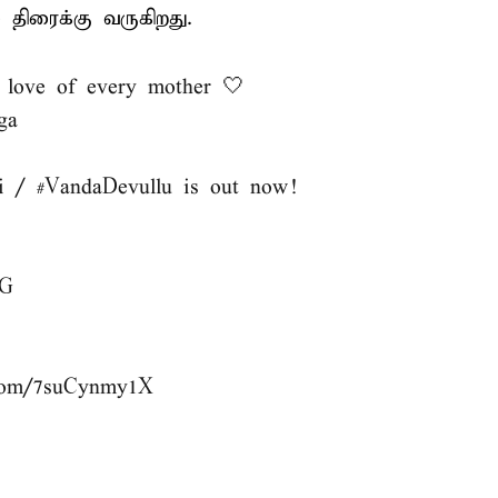
திரைக்கு வருகிறது.
 love of every mother 🤍
ga
i
/
#VandaDevullu
is out now!
WG
.com/7suCynmy1X