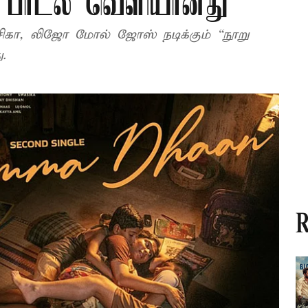
” பாடல் வெளியானது
கா, லிஜோ மோல் ஜோஸ் நடிக்கும் “நூறு
ு.
R