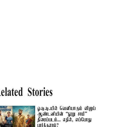
elated Stories
ஓ.டி.டி.யில் வெளியாகும் விஜய்
ஆண்டனியின் “நூறு சாமி”
திரைப்படம்... எதில், எப்போது
பார்க்கலாம்?