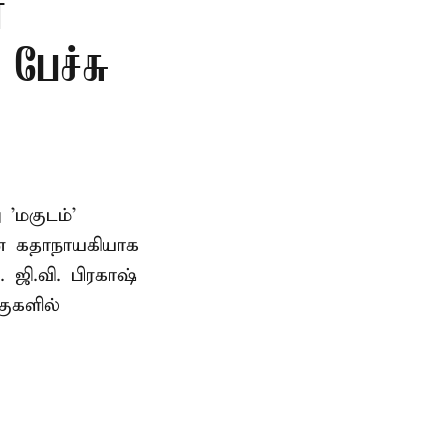
்
 பேச்சு
'மகுடம்'
யன் கதாநாயகியாக
. ஜி.வி. பிரகாஷ்
ுகளில்