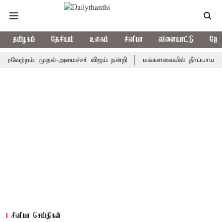
தமிழகம்
தேசியம்
உலகம்
சினிமா
விளையாட்டு
ஜோத
்றம்: முதல்-அமைச்சர் விஜய் நன்றி
மக்களவையில் தீர்ப்பாய சீர்திரு
சினிமா செய்திகள்