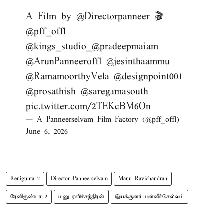
A Film by
@Directorpanneer
🎬
@pff_offl
@kings_studio_@pradeepmaiam
@ArunPanneeroffl
@jesinthaammu
@RamamoorthyVela
@designpoint001
@prosathish
@saregamasouth
pic.twitter.com/2TEKcBM6On
— A Panneerselvam Film Factory (@pff_offl)
June 6, 2026
Renigunta 2
Director Panneerselvam
Manu Ravichandran
ரேனிகுண்டா 2
மனு ரவிச்சந்திரன்
இயக்குனர் பன்னீர்செல்வம்