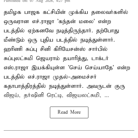
Published on
:
07 Aug 2026, 4:27 pm
தமிழக பாஜக கட்சியின் முக்கிய தலைவர்களில்
ஒருவரான எச்.ராஜா 'கந்தன் மலை' என்ற
படத்தில் ஏற்கனவே நடித்திருந்தார். தற்போது
மீண்டும் ஒரு புதிய படத்தில் நடித்துள்ளார்.
ஹரிணி சுப்பு சினி கிரியேசன்ஸ் சார்பில்
சுப்புலட்சுமி ஜெயராம் தயாரித்து, டாக்டர்
எஸ்.ராஜா இயக்கியுள்ள 'செய் செய்யாதே' என்ற
படத்தில் எச்.ராஜா முதல்-அமைச்சர்
கதாபாத்திரத்தில் நடித்துள்ளார். அவருடன் குரு
விஜய், தர்ஷினி ரெட்டி, விஜயலட்சுமி, ...
Read More