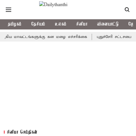
தமிழகம்
தேசியம்
உலகம்
சினிமா
விளையாட்டு
ஜோத
மாவட்டங்களுக்கு கன மழை எச்சரிக்கை
புதுச்சேரி சட்டசபையில் வரு
சினிமா செய்திகள்