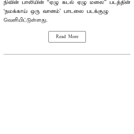
நிவின் பாலியின் “ஏழு கடல் ஏழு மலை” படத்தின்
‘நமக்காய் ஒரு வானம்’ பாடலை படக்குழு
வெளியிட்டுள்ளது.
Read More