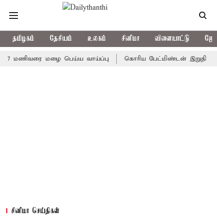
தமிழகம்
தேசியம்
உலகம்
சினிமா
விளையாட்டு
ஜோத
மணிவரை மழை பெய்ய வாய்ப்பு
கொரிய பேட்மிண்டன் இறுதி போட்டி; இ
சினிமா செய்திகள்