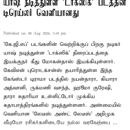
யாஷ் நடித்துள்ள 'டாக்‌ஸிக்' படத்தின்
டிரெய்லர் வெளியானது
Published on
:
08 Aug 2026, 3:18 pm
'கே.ஜி.எப்' படங்களின் வெற்றிக்குப் பிறகு நடிகர்
யாஷ் நடித்துள்ள 'டாக்ஸிக்' திரைப்படத்தை
இயக்குநர் கீது மோகன்தாஸ் இயக்கியுள்ளார்.
கேவிஎன் புரொடக்சன்ஸ் தயாரித்துள்ள இந்த
கேங்ஸ்டர் டிராமா படத்தில் நயன்தாரா, கியாரா
அத்வானி, ருக்மணி வசந்த், ஹூமா குரேஷி,
தாரா சுதாரியா உள்ளிட்டோர் முக்கிய
கதாபாத்திரங்களில் நடித்துள்ளனர். அண்மையில்
வெளியான 'லேடீஸ் அண்ட் லேடீஸ்' அறிமுக
வீடியோ ரசிகர்களிடையே நல்ல வரவேற்பை ...