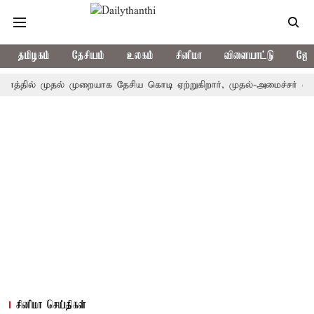
தமிழகம்
தேசியம்
உலகம்
சினிமா
விளையாட்டு
ஜோத
் முதல் முறையாக தேசிய கொடி ஏற்றுகிறார், முதல்-அமைச்சர் விஜய்!
சினிமா செய்திகள்