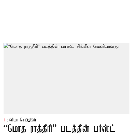
சினிமா செய்திகள்
“மொத ராத்திரி” படத்தின் பர்ஸ்ட்