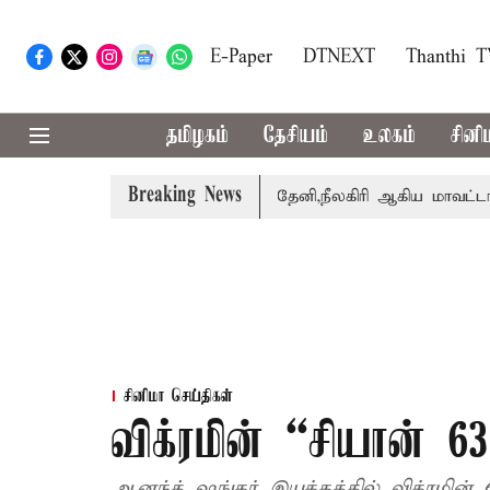
E-Paper
DTNEXT
Thanthi 
தமிழகம்
தேசியம்
உலகம்
சினி
Breaking News
றார் சங்கீதா
கோவை, தேனி,நீலகிரி ஆகிய மாவட்டங்களுக்கு
சினிமா செய்திகள்
விக்ரமின் “சியான் 6
ஆனந்த் ஷங்கர் இயக்கத்தில் விக்ரமின் 6