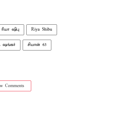
ரியா ஷிபு
Riya Shibu
 ஷங்கர்
சியான் 63
ow Comments