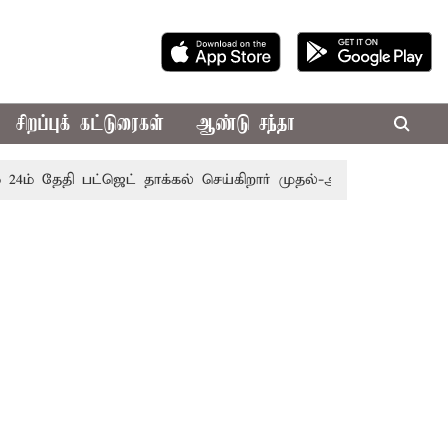
சிறப்புக் கட்டுரைகள்
ஆண்டு சந்தா
தி பட்ஜெட் தாக்கல் செய்கிறார் முதல்-அமைச்சர் ரங்கசாமி
எதி