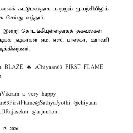
க் கட்டுமஸ்தாக மாற்றும் முயற்சியிலும்
 செய்து வந்தார்.
்பு இன்று தொடங்கியுள்ளதாகத் தகவல்கள்
ிக்க நடிகர்கள் எம். எஸ். பாஸ்கர், ஊர்வசி
ிக்கின்றனர்.
n a BLAZE 🔥
#Chiyaan63
FIRST FLAME
n
nVikram
a very happy
an63FirstFlame
@SathyaJyothi
@chiyaan
DRajasekar
@arjun1on
…
l 17, 2026