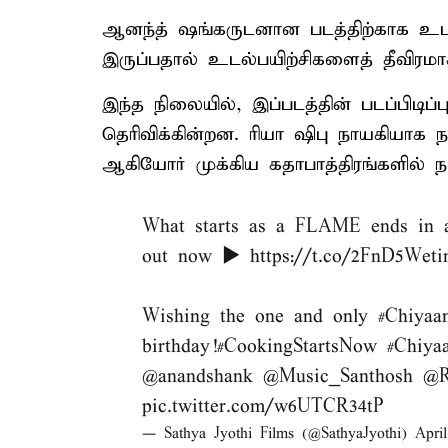
ஆனந்த் ஷங்கருடனான படத்திற்காக உடலை
இருப்பதால் உடல்பயிற்சிகளைத் தீவிரமாக
இந்த நிலையில், இப்படத்தின் படப்பிடிப
தெரிவிக்கின்றன. ரியா ஷிபு நாயகியாக நட
ஆகியோர் முக்கிய கதாபாத்திரங்களில் நட
What starts as a FLAME ends i
out now ▶️
https://t.co/2FnD5Weti
Wishing the one and only
#Chiyaa
birthday!
#CookingStartsNow
#Chiya
@anandshank
@Music_Santhosh
@R
pic.twitter.com/w6UTCR34tP
— Sathya Jyothi Films (@SathyaJyothi)
Apri