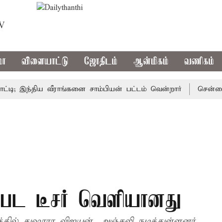
TV
மா
விளையாட்டு
ஜோதிடம்
ஆன்மிகம்
வணிகம்
இந்திய வீராங்கனை சாம்பியன் பட்டம் வென்றார்
சென்னையின்
 பட டீசர் வெளியானது
த்தில் துஷாரா விஜயன், அஞ்சலி நடித்துள்ளனர்.