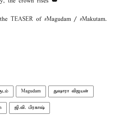
ay, the crown rises 👑
il the TEASER of
#Magudam
/
#Makutam
.
ுடம்
Magudam
துஷாரா விஜயன்
n
ஜி.வி. பிரகாஷ்