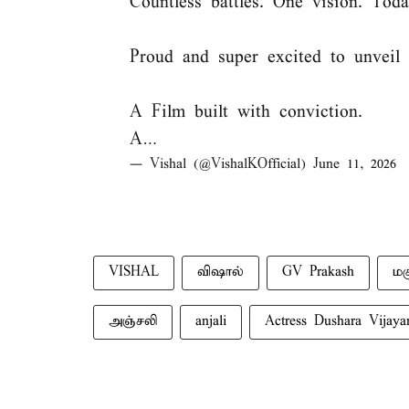
Countless battles. One vision. Tod
Proud and super excited to unve
A Film built with conviction.
A…
— Vishal (@VishalKOfficial)
June 11, 2026
VISHAL
விஷால்
GV Prakash
மக
அஞ்சலி
anjali
Actress Dushara Vijaya