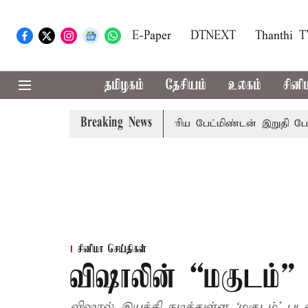
E-Paper
DTNEXT
Thanthi 
தமிழகம்
தேசியம்
உலகம்
சினி
Breaking News
 மழை பெய்ய வாய்ப்பு
கொரிய பேட்மிண்டன் இறுதி போட்டி; 
சினிமா செய்திகள்
விஷாலின் “மகுடம்”
விஷால் இயக்கி நடித்துள்ள ‘மகுடம்’ பட