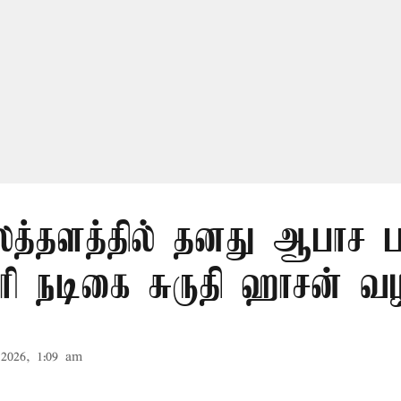
த்தளத்தில் தனது ஆபாச 
ோரி நடிகை சுருதி ஹாசன் வழ
2026, 1:09 am