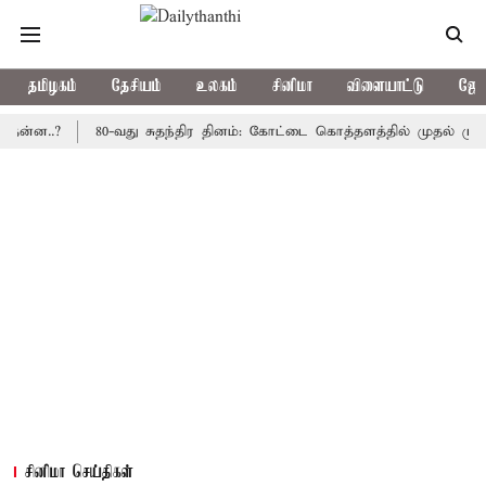
தமிழகம்
தேசியம்
உலகம்
சினிமா
விளையாட்டு
ஜோத
.?
80-வது சுதந்திர தினம்: கோட்டை கொத்தளத்தில் முதல் முறையாக த
சினிமா செய்திகள்