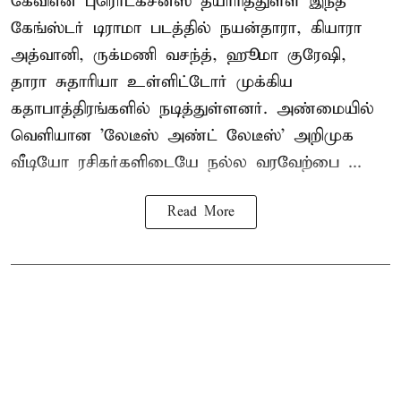
கேவிஎன் புரொடக்சன்ஸ் தயாரித்துள்ள இந்த
கேங்ஸ்டர் டிராமா படத்தில் நயன்தாரா, கியாரா
அத்வானி, ருக்மணி வசந்த், ஹூமா குரேஷி,
தாரா சுதாரியா உள்ளிட்டோர் முக்கிய
கதாபாத்திரங்களில் நடித்துள்ளனர். அண்மையில்
வெளியான 'லேடீஸ் அண்ட் லேடீஸ்' அறிமுக
வீடியோ ரசிகர்களிடையே நல்ல வரவேற்பை ...
Read More