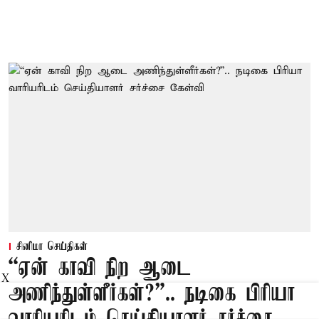
சினிமா செய்திகள்
“ஏன் காவி நிற ஆடை
X
அணிந்துள்ளீர்கள்?”.. நடிகை பிரியா