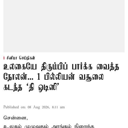
சினிமா செய்திகள்
உலகையே திரும்பிப் பார்க்க வைத்த
நோலன்... 1 பில்லியன் வசூலை
கடந்த ‘தி ஒடிஸி’
Published on
:
08 Aug 2026, 8:11 am
சென்னை,
உலகம் முழுவதும் அரங்கம் நிறைந்த