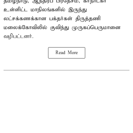
தமிழ்நாடு, ஆந்திரப் பிரதேசம், கர்நாடகா
உள்ளிட்ட மாநிலங்களில் இருந்து
லட்சக்கணக்கான பக்தர்கள் திருத்தணி
மலைக்கோவிலில் குவிந்து முருகப்பெருமானை
வழிபட்டனர்.
Read More